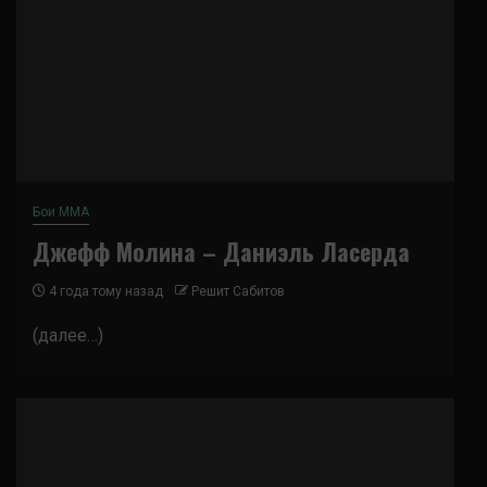
Бои ММА
Джефф Молина – Даниэль Ласерда
4 года тому назад
Решит Сабитов
(далее…)