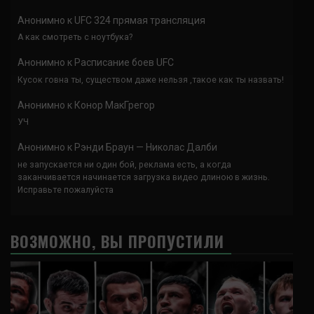
Анонимно
к
UFC 324 прямая трансляция
А как смотреть с ноутбука?
Анонимно
к
Расписание боев UFC
Кусок говна ты, существом даже нельзя ,такое как ты назвать!
Анонимно
к
Конор МакГрегор
УЧ
Анонимно
к
Рэнди Браун — Николас Далби
не запускается ни один бой, реклама есть, а когда
заканчивается начинается загрузка видео длиною в жизнь.
Исправьте пожалуйста
ВОЗМОЖНО, ВЫ ПРОПУСТИЛИ