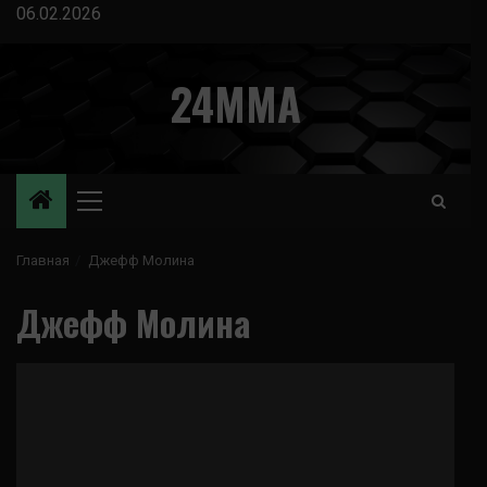
Перейти
06.02.2026
к
содержимому
24MMA
Основное
меню
Главная
Джефф Молина
Джефф Молина