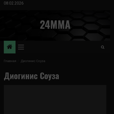
Перейти
08.02.2026
к
содержимому
24MMA
Основное
меню
Главная
Диогинис Соуза
Диогинис Соуза