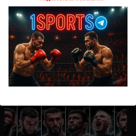
А как смотреть с ноутбука?
Анонимно
к
Расписание боев UFC
Кусок говна ты, существом даже нельзя ,такое как ты назвать!
Анонимно
к
Конор МакГрегор
УЧ
Анонимно
к
Рэнди Браун — Николас Далби
не запускается ни один бой, реклама есть, а когда
заканчивается начинается загрузка видео длиною в жизнь.
Исправьте пожалуйста
ВОЗМОЖНО, ВЫ ПРОПУСТИЛИ