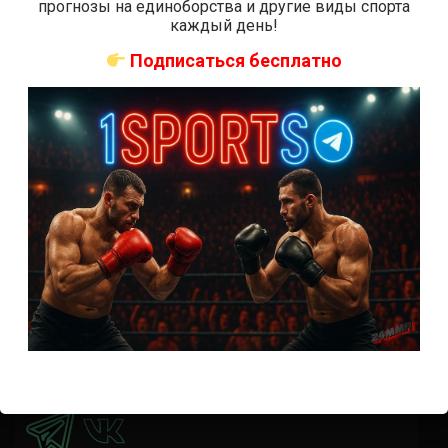
прогнозы на единоборства и другие виды спорта
время начала
каждый день!
Прогноз на бой Кортес-Акоста — Льюис на UFC 324:
Подписаться бесплатно
коэффициенты
Наталья Сильва на UFC 324: статистика и рекорд
Роуз Намаюнас: статистика и рекорд к турниру UFC
324
Где смотреть бой Сильва — Намаюнас на UFC 324:
время начала
Прогноз на бой Сильва — Намаюнас на UFC 324:
коэффициенты
Арнольд Аллен на UFC 324: статистика и рекорд
ПРИСОЕДИНЯЙСЯ