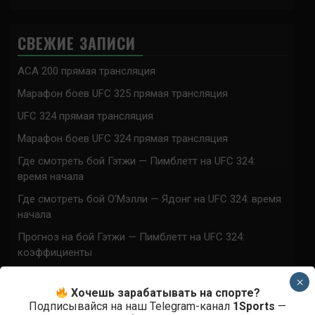
СВЕЖИЕ ЗАПИСИ
ACA 200 прямая трансляция
Марафон боев UFC 325 прямая трансляция
UFC 324 прямая трансляция
Марафон боев UFC 324 прямая трансляция
Где смотреть бой Гэтжи — Пимблетт на UFC 324:
время начала
Где смотреть бой О’Мэлли — Ядонг на UFC 324: время
начала
Прогноз на бой Гэтжи — Пимблетт на UFC 324:
коэффициенты
Прогноз на бой О’Мэлли — Ядонг на UFC 324:
×
коэффициенты
Хочешь зарабатывать на спорте?
Подписывайся на наш Telegram-канал
1Sports
—
Где смотреть бой Кортес-Акоста — Льюис на UFC 324: