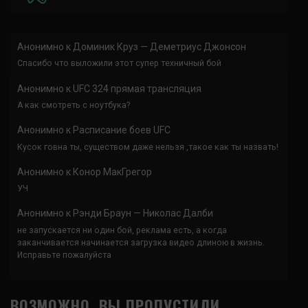
Анонимно
к
Доминик Круз — Деметриус Джонсон
Спасибо что выложили этот супер техничный бой
Анонимно
к
UFC 324 прямая трансляция
А как смотреть с ноутбука?
Анонимно
к
Расписание боев UFC
Кусок говна ты, существом даже нельзя ,такое как ты назвать!
Анонимно
к
Конор МакГрегор
УЧ
Анонимно
к
Рэнди Браун — Николас Далби
не запускается ни один бой, реклама есть, а когда
заканчивается начинается загрузка видео длиною в жизнь.
Исправьте пожалуйста
ВОЗМОЖНО, ВЫ ПРОПУСТИЛИ