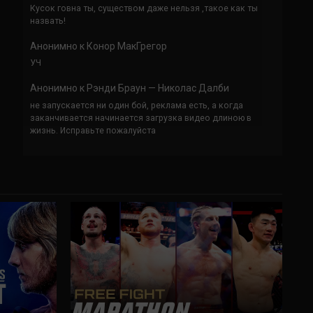
Кусок говна ты, существом даже нельзя ,такое как ты
назвать!
Анонимно
к
Конор МакГрегор
УЧ
Анонимно
к
Рэнди Браун — Николас Далби
не запускается ни один бой, реклама есть, а когда
заканчивается начинается загрузка видео длиною в
жизнь. Исправьте пожалуйста