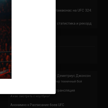
324: время начала
Прогноз на бой Сильва — Намаюнас на UFC 324:
коэффициенты
Арнольд Аллен на UFC 324: статистика и рекорд
ПРИСОЕДИНЯЙСЯ
Анонимно
к
Доминик Круз — Деметриус Джонсон
Спасибо что выложили этот супер техничный бой
Анонимно
к
UFC 324 прямая трансляция
А как смотреть с ноутбука?
Анонимно
к
Расписание боев UFC