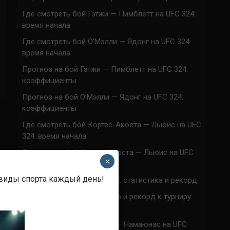
Где смотреть бой Гэтжи — Пимблетт на UFC 324:
время начала
Где смотреть бой О’Мэлли — Ядонг на UFC 324:
время начала
Прогноз на бой Гэтжи — Пимблетт на UFC 324:
коэффициенты
Прогноз на бой О’Мэлли — Ядонг на UFC 324:
коэффициенты
Где смотреть бой Кортес-Акоста — Льюис на UFC
324: время начала
Прогноз на бой Кортес-Акоста — Льюис на UFC
×
324: коэффициенты
 виды спорта каждый день!
Наталья Сильва на UFC 324: статистика и рекорд
Роуз Намаюнас: статистика и рекорд к турниру
UFC 324
Где смотреть бой Сильва — Намаюнас на UFC