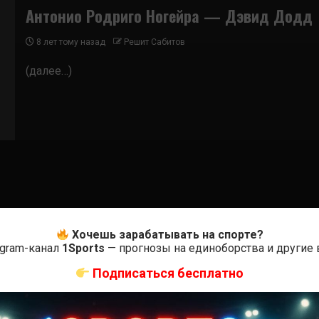
Антонио Родриго Ногейра — Дэвид Додд
8 лет тому назад
Решит Сабитов
(далее…)
Хочешь зарабатывать на спорте?
egram-канал
1Sports
— прогнозы на единоборства и другие
Подписаться бесплатно