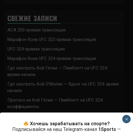
СВЕЖИЕ ЗАПИСИ
ACA 200 прямая трансляция
Марафон боев UFC 325 прямая трансляция
UFC 324 прямая трансляция
Марафон боев UFC 324 прямая трансляция
Где смотреть бой Гэтжи — Пимблетт на UFC 324:
время начала
Где смотреть бой О’Мэлли — Ядонг на UFC 324: время
начала
Прогноз на бой Гэтжи — Пимблетт на UFC 324:
коэффициенты
Прогноз на бой О’Мэлли — Ядонг на UFC 324:
×
коэффициенты
Хочешь зарабатывать на спорте?
Подписывайся на наш Telegram-канал
1Sports
—
Где смотреть бой Кортес-Акоста — Льюис на UFC 324: