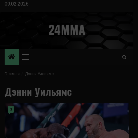
Перейти
09.02.2026
к
содержимому
24MMA
Основное
меню
Главная
Дэнни Уильямс
Дэнни Уильямс
3