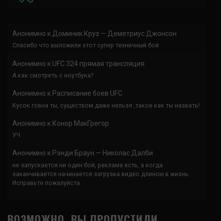
Анонимно
к
Доминик Круз — Деметриус Джонсон
Спасибо что выложили этот супер техничный бой
Анонимно
к
UFC 324 прямая трансляция
А как смотреть с ноутбука?
Анонимно
к
Расписание боев UFC
Кусок говна ты, существом даже нельзя ,такое как ты назвать!
Анонимно
к
Конор МакГрегор
УЧ
Анонимно
к
Рэнди Браун — Николас Далби
не запускается ни один бой, реклама есть, а когда
заканчивается начинается загрузка видео длиною в жизнь.
Исправьте пожалуйста
ВОЗМОЖНО, ВЫ ПРОПУСТИЛИ