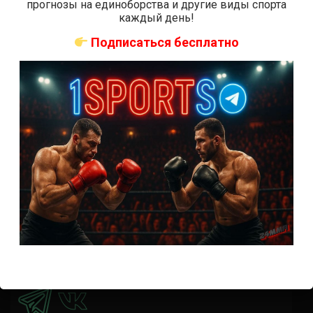
прогнозы на единоборства и другие виды спорта
время начала
каждый день!
Прогноз на бой Кортес-Акоста — Льюис на UFC 324:
Подписаться бесплатно
коэффициенты
Наталья Сильва на UFC 324: статистика и рекорд
Роуз Намаюнас: статистика и рекорд к турниру UFC
324
Где смотреть бой Сильва — Намаюнас на UFC 324:
время начала
Прогноз на бой Сильва — Намаюнас на UFC 324:
коэффициенты
Арнольд Аллен на UFC 324: статистика и рекорд
ПРИСОЕДИНЯЙСЯ