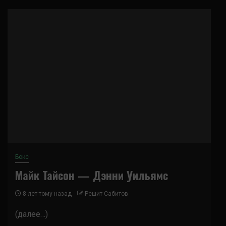
Бокс
Майк Тайсон — Дэнни Уильямс
8 лет тому назад
Решит Сабитов
(далее…)