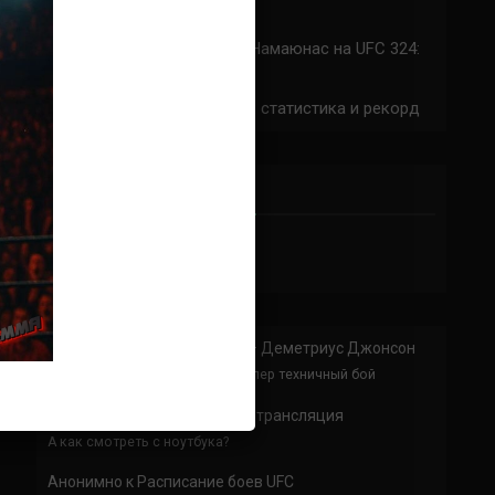
324: время начала
Прогноз на бой Сильва — Намаюнас на UFC 324:
коэффициенты
Арнольд Аллен на UFC 324: статистика и рекорд
ПРИСОЕДИНЯЙСЯ
Анонимно
к
Доминик Круз — Деметриус Джонсон
Спасибо что выложили этот супер техничный бой
Анонимно
к
UFC 324 прямая трансляция
А как смотреть с ноутбука?
Анонимно
к
Расписание боев UFC