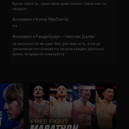
Кусок говна ты, существом даже нельзя ,такое как ты
назвать!
Анонимно
к
Конор МакГрегор
УЧ
Анонимно
к
Рэнди Браун — Николас Далби
не запускается ни один бой, реклама есть, а когда
заканчивается начинается загрузка видео длиною в
жизнь. Исправьте пожалуйста