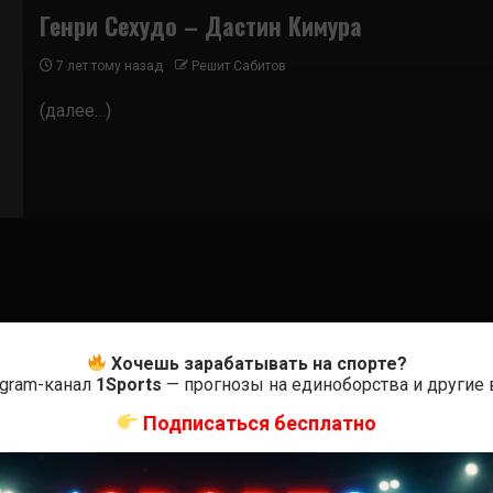
Генри Сехудо – Дастин Кимура
7 лет тому назад
Решит Сабитов
(далее…)
Хочешь зарабатывать на спорте?
egram-канал
1Sports
— прогнозы на единоборства и другие
Подписаться бесплатно