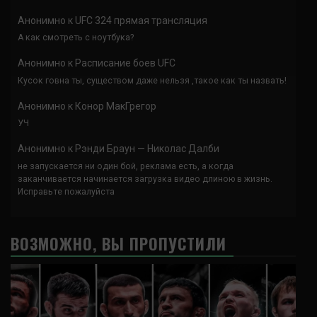
Анонимно
к
UFC 324 прямая трансляция
А как смотреть с ноутбука?
Анонимно
к
Расписание боев UFC
Кусок говна ты, существом даже нельзя ,такое как ты назвать!
Анонимно
к
Конор МакГрегор
УЧ
Анонимно
к
Рэнди Браун — Николас Далби
не запускается ни один бой, реклама есть, а когда
заканчивается начинается загрузка видео длиною в жизнь.
Исправьте пожалуйста
ВОЗМОЖНО, ВЫ ПРОПУСТИЛИ