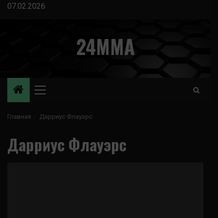
Перейти
07.02.2026
к
содержимому
24MMA
Основное
меню
Главная
Дарриус Флауэрс
Дарриус Флауэрс