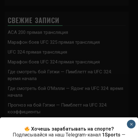
СВЕЖИЕ ЗАПИСИ
ACA 200 прямая трансляция
Марафон боев UFC 325 прямая трансляция
UFC 324 прямая трансляция
Марафон боев UFC 324 прямая трансляция
Где смотреть бой Гэтжи — Пимблетт на UFC 324:
время начала
Где смотреть бой О’Мэлли — Ядонг на UFC 324: время
начала
Прогноз на бой Гэтжи — Пимблетт на UFC 324:
коэффициенты
Прогноз на бой О’Мэлли — Ядонг на UFC 324:
×
коэффициенты
Хочешь зарабатывать на спорте?
Подписывайся на наш Telegram-канал
1Sports
—