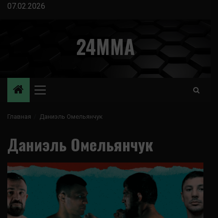
Перейти
07.02.2026
к
содержимому
24MMA
Основное
меню
Главная
Даниэль Омельянчук
Даниэль Омельянчук