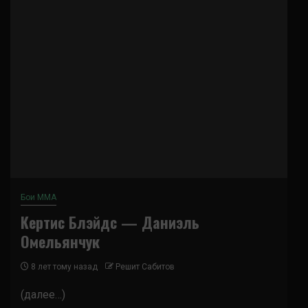
Бои ММА
Кертис Блэйдс — Даниэль
Омельянчук
8 лет тому назад
Решит Сабитов
(далее…)