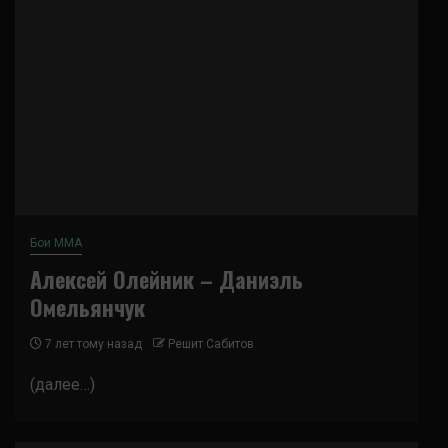
Бои ММА
Алексей Олейник – Даниэль
Омельянчук
7 лет тому назад
Решит Сабитов
(далее…)