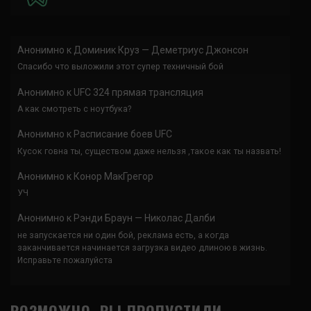
Анонимно
к
Доминик Круз — Деметриус Джонсон
Спасибо что выложили этот супер техничный бой
Анонимно
к
UFC 324 прямая трансляция
А как смотреть с ноутбука?
Анонимно
к
Расписание боев UFC
Кусок говна ты, существом даже нельзя ,такое как ты назвать!
Анонимно
к
Конор МакГрегор
УЧ
Анонимно
к
Рэнди Браун — Николас Далби
не запускается ни один бой, реклама есть, а когда
заканчивается начинается загрузка видео длиною в жизнь.
Исправьте пожалуйста
ВОЗМОЖНО, ВЫ ПРОПУСТИЛИ