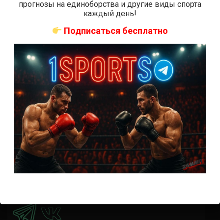
Где смотреть бой Кортес-Акоста — Льюис на UFC 324:
прогнозы на единоборства и другие виды спорта
время начала
каждый день!
Прогноз на бой Кортес-Акоста — Льюис на UFC 324:
Подписаться бесплатно
коэффициенты
Наталья Сильва на UFC 324: статистика и рекорд
Роуз Намаюнас: статистика и рекорд к турниру UFC
324
Где смотреть бой Сильва — Намаюнас на UFC 324:
время начала
Прогноз на бой Сильва — Намаюнас на UFC 324:
коэффициенты
Арнольд Аллен на UFC 324: статистика и рекорд
ПРИСОЕДИНЯЙСЯ