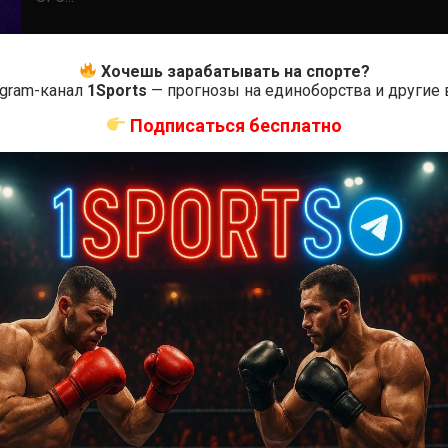
Хочешь зарабатывать на спорте?
egram-канал
1Sports
— прогнозы на единоборства и другие
Подписаться бесплатно
Прямая трансляция UFC
UFC Fight Night 192 прямая трансляция
4 года тому назад
Решит Сабитов
Где и когда смотреть трансляцию UFC Fight Night 192
Смит vs. Спэнн 18 сентября в 23:00 мск на арене UFC...