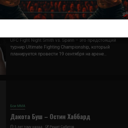
Новости ММА
Турниры UFC
UFC Fight Night 192 дата, кард и участники
4 года тому назад
Решит Сабитов
UFC Fight Night Smith vs. Spann – это предстоящий
турнир Ultimate Fighting Championship, который
планируется провести 19 сентября на арене...
Бои ММА
Дакота Буш – Остин Хаббард
5 лет тому назад
Решит Сабитов