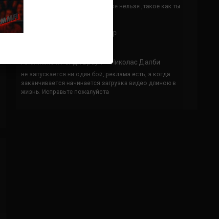
Кусок говна ты, существом даже нельзя ,такое как ты
назвать!
Анонимно
к
Конор МакГрегор
УЧ
Анонимно
к
Рэнди Браун — Николас Далби
не запускается ни один бой, реклама есть, а когда
заканчивается начинается загрузка видео длиною в
жизнь. Исправьте пожалуйста