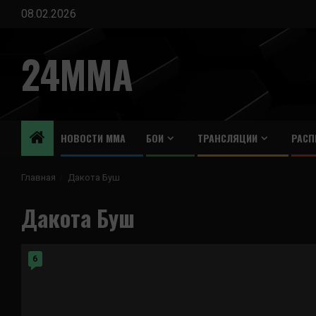
Перейти
08.02.2026
к
содержимому
24MMA
НОВОСТИ ММА
БОИ
ТРАНСЛЯЦИИ
РАСП
Главная
Дакота Буш
Дакота Буш
6