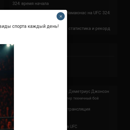
324: время начала
Прогноз на бой Сильва — Намаюнас на UFC 324:
×
коэффициенты
 виды спорта каждый день!
Арнольд Аллен на UFC 324: статистика и рекорд
ПРИСОЕДИНЯЙСЯ
Анонимно
к
Доминик Круз — Деметриус Джонсон
Спасибо что выложили этот супер техничный бой
Анонимно
к
UFC 324 прямая трансляция
А как смотреть с ноутбука?
Анонимно
к
Расписание боев UFC