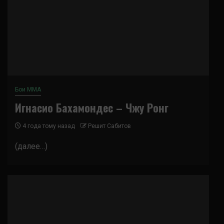
Бои ММА
Игнасио Бахамондес – Чжу Ронг
4 года тому назад
Решит Сабитов
(далее…)