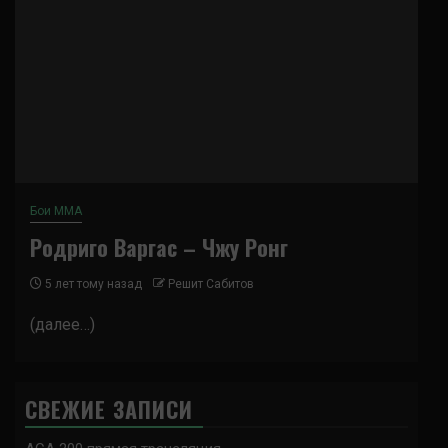
Бои ММА
Родриго Варгас – Чжу Ронг
5 лет тому назад
Решит Сабитов
(далее…)
СВЕЖИЕ ЗАПИСИ