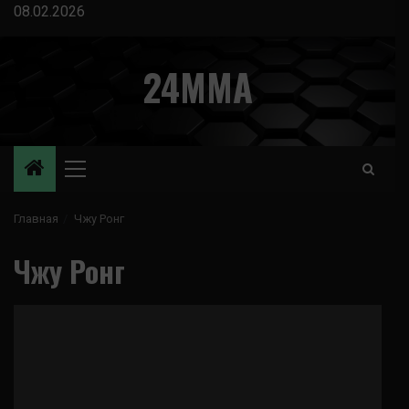
Перейти
08.02.2026
к
содержимому
24MMA
Основное
меню
Главная
Чжу Ронг
Чжу Ронг