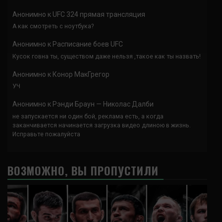
Анонимно
к
UFC 324 прямая трансляция
А как смотреть с ноутбука?
Анонимно
к
Расписание боев UFC
Кусок говна ты, существом даже нельзя ,такое как ты назвать!
Анонимно
к
Конор МакГрегор
УЧ
Анонимно
к
Рэнди Браун — Николас Далби
не запускается ни один бой, реклама есть, а когда
заканчивается начинается загрузка видео длиною в жизнь.
Исправьте пожалуйста
ВОЗМОЖНО, ВЫ ПРОПУСТИЛИ