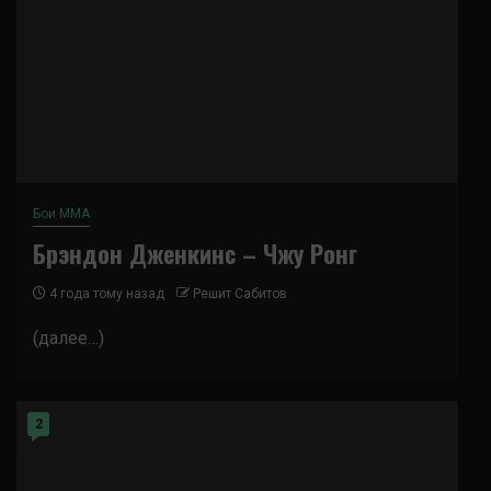
Бои ММА
Брэндон Дженкинс – Чжу Ронг
4 года тому назад
Решит Сабитов
(далее…)
2