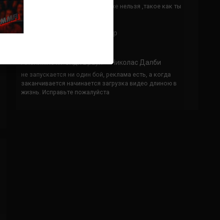
Кусок говна ты, существом даже нельзя ,такое как ты
назвать!
Анонимно
к
Конор МакГрегор
УЧ
Анонимно
к
Рэнди Браун — Николас Далби
не запускается ни один бой, реклама есть, а когда
заканчивается начинается загрузка видео длиною в
жизнь. Исправьте пожалуйста