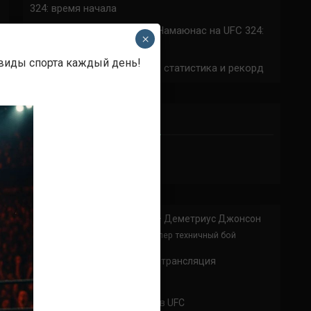
324: время начала
Прогноз на бой Сильва — Намаюнас на UFC 324:
×
коэффициенты
 виды спорта каждый день!
Арнольд Аллен на UFC 324: статистика и рекорд
ПРИСОЕДИНЯЙСЯ
Анонимно
к
Доминик Круз — Деметриус Джонсон
Спасибо что выложили этот супер техничный бой
Анонимно
к
UFC 324 прямая трансляция
А как смотреть с ноутбука?
Анонимно
к
Расписание боев UFC