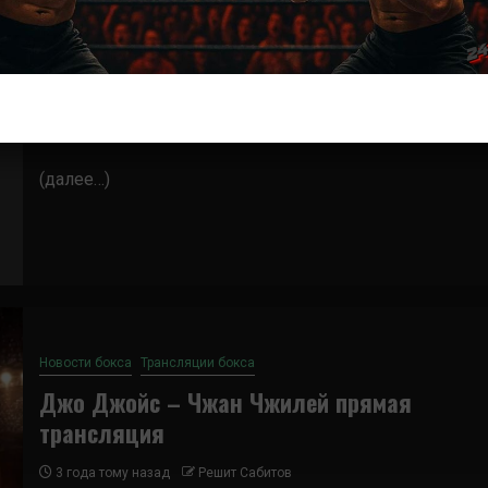
Бокс
Джо Джойс – Чжан Чжилей
3 года тому назад
Решит Сабитов
(далее…)
Новости бокса
Трансляции бокса
Джо Джойс – Чжан Чжилей прямая
трансляция
3 года тому назад
Решит Сабитов