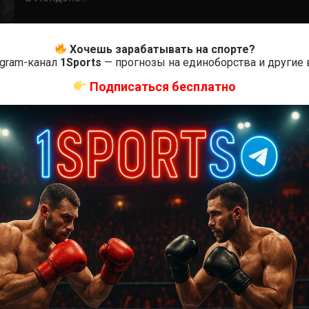
Хочешь зарабатывать на спорте?
egram-канал
1Sports
— прогнозы на единоборства и другие
Подписаться бесплатно
K-1
Новости бокса
Трансляции бокса
Шлеменко – Эномото 2 прямая
трансляция
3 года тому назад
Решит Сабитов
Где и когда смотреть онлайн трансляцию Александра
Шлеменко – Ясубея Эномото 2 Один из самых
ожидаемых боев 2023 года –...