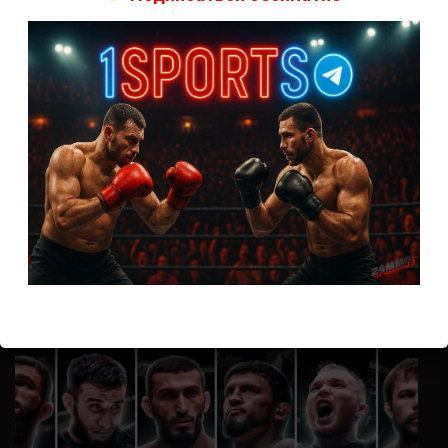
А как смотреть с ноутбука?
Анонимно
к
Расписание боев UFC
Кусок говна ты, существом даже нельзя ,такое как ты назвать!
Анонимно
к
Конор МакГрегор
УЧ
Анонимно
к
Рэнди Браун — Николас Далби
не запускается ни один бой, реклама есть, а когда
заканчивается начинается загрузка видео длиною в жизнь.
Исправьте пожалуйста
ВОЗМОЖНО, ВЫ ПРОПУСТИЛИ