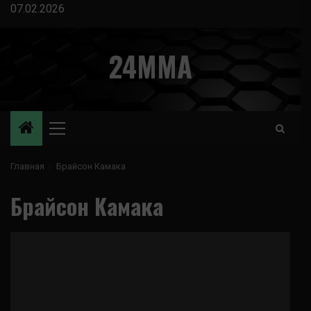
Перейти
07.02.2026
к
содержимому
24MMA
Основное
меню
Главная
Брайсон Камака
Брайсон Камака