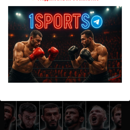
А как смотреть с ноутбука?
Анонимно
к
Расписание боев UFC
Кусок говна ты, существом даже нельзя ,такое как ты назвать!
Анонимно
к
Конор МакГрегор
УЧ
Анонимно
к
Рэнди Браун — Николас Далби
не запускается ни один бой, реклама есть, а когда
заканчивается начинается загрузка видео длиною в жизнь.
Исправьте пожалуйста
ВОЗМОЖНО, ВЫ ПРОПУСТИЛИ