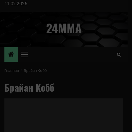
Перейти
11.02.2026
к
содержимому
24MMA
Основное
меню
Главная
Брайан Кобб
Брайан Кобб