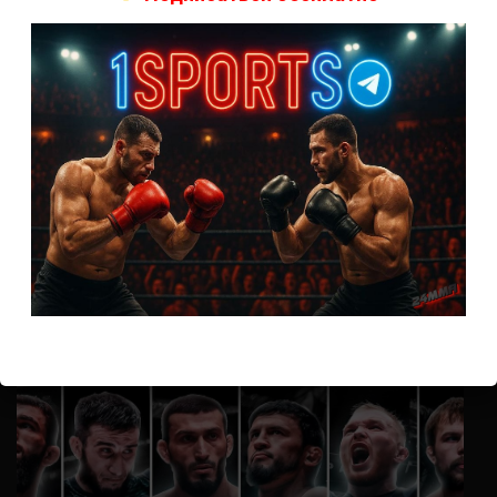
А как смотреть с ноутбука?
Анонимно
к
Расписание боев UFC
Кусок говна ты, существом даже нельзя ,такое как ты назвать!
Анонимно
к
Конор МакГрегор
УЧ
Анонимно
к
Рэнди Браун — Николас Далби
не запускается ни один бой, реклама есть, а когда
заканчивается начинается загрузка видео длиною в жизнь.
Исправьте пожалуйста
ВОЗМОЖНО, ВЫ ПРОПУСТИЛИ