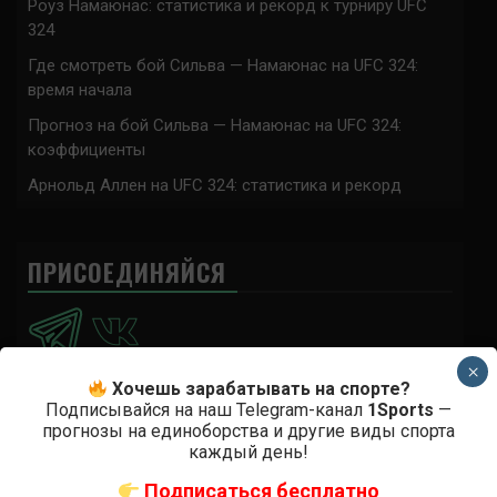
Роуз Намаюнас: статистика и рекорд к турниру UFC
324
Где смотреть бой Сильва — Намаюнас на UFC 324:
время начала
Прогноз на бой Сильва — Намаюнас на UFC 324:
коэффициенты
Арнольд Аллен на UFC 324: статистика и рекорд
ПРИСОЕДИНЯЙСЯ
×
Хочешь зарабатывать на спорте?
Подписывайся на наш Telegram-канал
1Sports
—
Анонимно
к
Доминик Круз — Деметриус Джонсон
прогнозы на единоборства и другие виды спорта
каждый день!
Спасибо что выложили этот супер техничный бой
Подписаться бесплатно
Анонимно
к
UFC 324 прямая трансляция