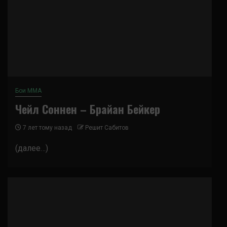
Бои ММА
Чейл Соннен – Брайан Бейкер
7 лет тому назад
Решит Сабитов
(далее…)