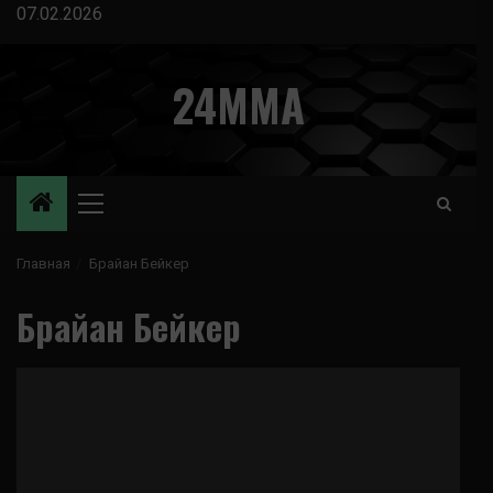
Перейти
07.02.2026
к
содержимому
24MMA
Основное
меню
Главная
Брайан Бейкер
Брайан Бейкер