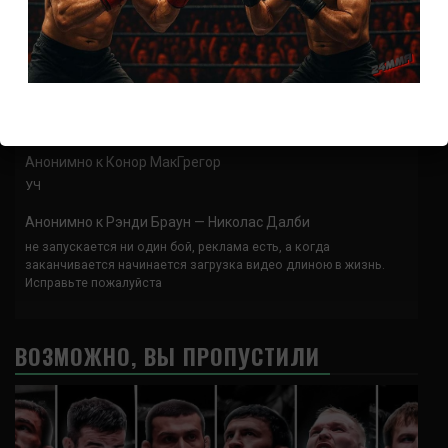
Спасибо что выложили этот супер техничный бой
Анонимно
к
UFC 324 прямая трансляция
А как смотреть с ноутбука?
Анонимно
к
Расписание боев UFC
Кусок говна ты, существом даже нельзя ,такое как ты назвать!
Анонимно
к
Конор МакГрегор
УЧ
Анонимно
к
Рэнди Браун — Николас Далби
не запускается ни один бой, реклама есть, а когда
заканчивается начинается загрузка видео длиною в жизнь.
Исправьте пожалуйста
ВОЗМОЖНО, ВЫ ПРОПУСТИЛИ