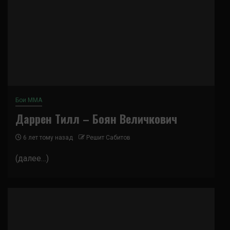
Бои ММА
Даррен Тилл – Боян Величкович
6 лет тому назад
Решит Сабитов
(далее…)