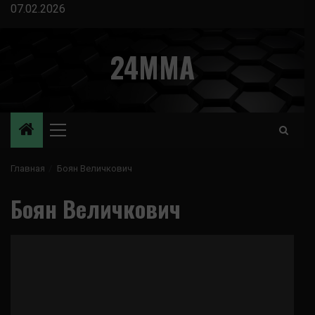
Перейти
07.02.2026
к
содержимому
24MMA
Основное
меню
Главная
Боян Величкович
Боян Величкович