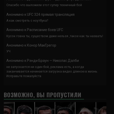
Спасибо что выложили этот супер техничный бой
Анонимно
к
UFC 324 прямая трансляция
А как смотреть с ноутбука?
Анонимно
к
Расписание боев UFC
Кусок говна ты, существом даже нельзя ,такое как ты назвать!
Анонимно
к
Конор МакГрегор
УЧ
Анонимно
к
Рэнди Браун — Николас Далби
не запускается ни один бой, реклама есть, а когда
заканчивается начинается загрузка видео длиною в жизнь.
Исправьте пожалуйста
ВОЗМОЖНО, ВЫ ПРОПУСТИЛИ