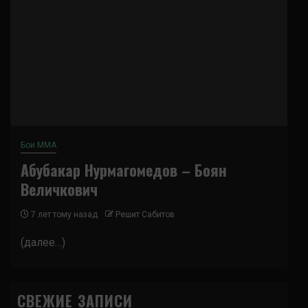
Бои ММА
Абубакар Нурмагомедов – Боян
Величкович
7 лет тому назад
Решит Сабитов
(далее…)
СВЕЖИЕ ЗАПИСИ