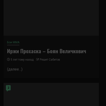
Бои ММА
Иржи Прохаска – Боян Величкович
5 лет тому назад
Решит Сабитов
(далее…)
2