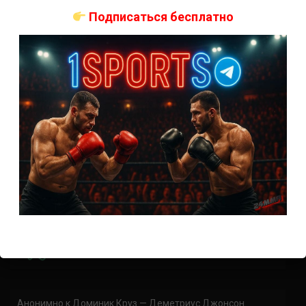
коэффициенты
Подписаться бесплатно
Наталья Сильва на UFC 324: статистика и рекорд
Роуз Намаюнас: статистика и рекорд к турниру UFC
324
Где смотреть бой Сильва — Намаюнас на UFC 324:
время начала
Прогноз на бой Сильва — Намаюнас на UFC 324:
коэффициенты
Арнольд Аллен на UFC 324: статистика и рекорд
ПРИСОЕДИНЯЙСЯ
Анонимно
к
Доминик Круз — Деметриус Джонсон