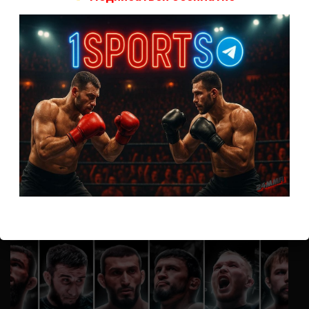
А как смотреть с ноутбука?
Анонимно
к
Расписание боев UFC
Кусок говна ты, существом даже нельзя ,такое как ты назвать!
Анонимно
к
Конор МакГрегор
УЧ
Анонимно
к
Рэнди Браун — Николас Далби
не запускается ни один бой, реклама есть, а когда
заканчивается начинается загрузка видео длиною в жизнь.
Исправьте пожалуйста
ВОЗМОЖНО, ВЫ ПРОПУСТИЛИ