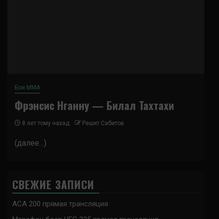
Бои ММА
Фрэнсис Нганну — Билал Тахтахи
8 лет тому назад
Решит Сабитов
(далее…)
СВЕЖИЕ ЗАПИСИ
ACA 200 прямая трансляция