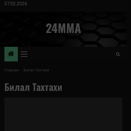
Перейти
07.02.2026
к
содержимому
24MMA
Основное
меню
Главная
Билал Тахтахи
Билал Тахтахи