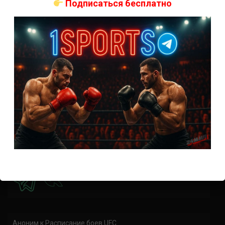
коэффициенты
Подписаться бесплатно
Наталья Сильва на UFC 324: статистика и рекорд
Роуз Намаюнас: статистика и рекорд к турниру UFC
324
Где смотреть бой Сильва — Намаюнас на UFC 324:
время начала
Прогноз на бой Сильва — Намаюнас на UFC 324:
коэффициенты
Арнольд Аллен на UFC 324: статистика и рекорд
ПРИСОЕДИНЯЙСЯ
Аноним
к
Расписание боев UFC