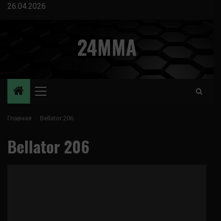
Перейти
26.04.2026
к
содержимому
24MMA
Основное
меню
Главная
Bellator 206
Bellator 206