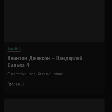
Бои ММА
Квинтон Джексон – Вандерлей
Сильва 4
8 лет тому назад
Решит Сабитов
(далее…)