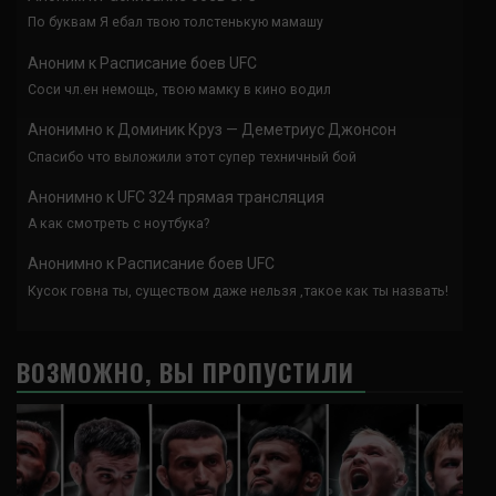
По буквам Я ебал твою толстенькую мамашу
Аноним
к
Расписание боев UFC
Соси чл.ен немощь, твою мамку в кино водил
Анонимно
к
Доминик Круз — Деметриус Джонсон
Спасибо что выложили этот супер техничный бой
Анонимно
к
UFC 324 прямая трансляция
А как смотреть с ноутбука?
Анонимно
к
Расписание боев UFC
Кусок говна ты, существом даже нельзя ,такое как ты назвать!
ВОЗМОЖНО, ВЫ ПРОПУСТИЛИ