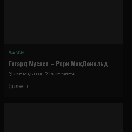
Бои ММА
Гегард Мусаси – Рори МакДональд
8 лет тому назад
Решит Сабитов
(далее…)