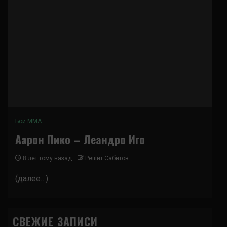
Бои ММА
Аарон Пико – Леандро Иго
8 лет тому назад
Решит Сабитов
(далее…)
СВЕЖИЕ ЗАПИСИ