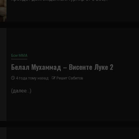
Бои ММА
Белал Мухаммад – Висенте Луке 2
4 года тому назад
Решит Сабитов
(далее…)