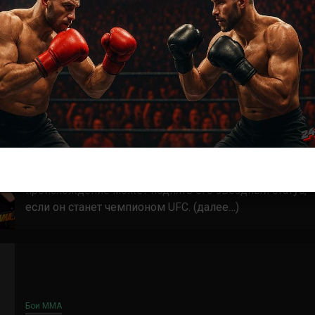
Новости ММА
«Меня можно продвигать по-разному,
даже просто за то, что я мусульманин» –
Белал Мухаммад пытается разыграть
религиозную карту
3 года тому назад
Решит Сабитов
Белал Мухаммад утверждает, что его мусульманское
происхождение может поднять его звездный статус,
если он станет чемпионом UFC. (далее…)
Бои ММА