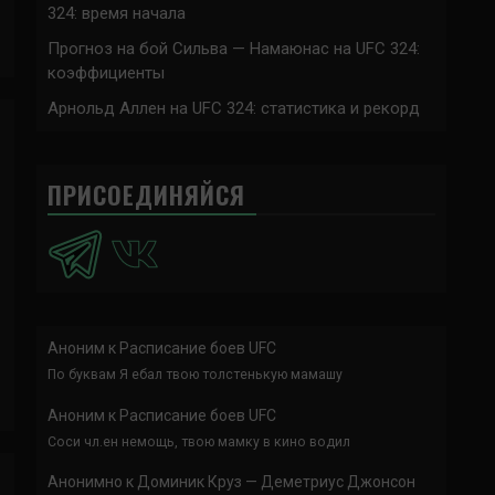
324: время начала
Прогноз на бой Сильва — Намаюнас на UFC 324:
коэффициенты
Арнольд Аллен на UFC 324: статистика и рекорд
ПРИСОЕДИНЯЙСЯ
Аноним
к
Расписание боев UFC
По буквам Я ебал твою толстенькую мамашу
Аноним
к
Расписание боев UFC
Соси чл.ен немощь, твою мамку в кино водил
Анонимно
к
Доминик Круз — Деметриус Джонсон