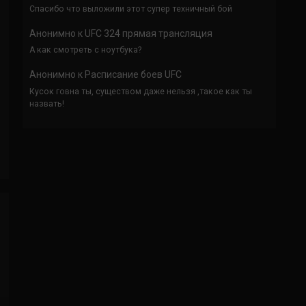
Спасибо что выложили этот супер техничный бой
Анонимно
к
UFC 324 прямая трансляция
А как смотреть с ноутбука?
Анонимно
к
Расписание боев UFC
Кусок говна ты, существом даже нельзя ,такое как ты
назвать!