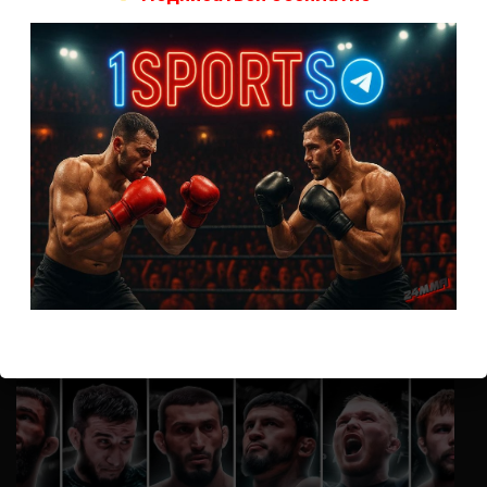
А как смотреть с ноутбука?
Анонимно
к
Расписание боев UFC
Кусок говна ты, существом даже нельзя ,такое как ты назвать!
Анонимно
к
Конор МакГрегор
УЧ
Анонимно
к
Рэнди Браун — Николас Далби
не запускается ни один бой, реклама есть, а когда
заканчивается начинается загрузка видео длиною в жизнь.
Исправьте пожалуйста
ВОЗМОЖНО, ВЫ ПРОПУСТИЛИ