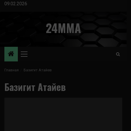
Перейти
09.02.2026
к
содержимому
24MMA
Основное
меню
Главная
Базигит Атайев
Базигит Атайев