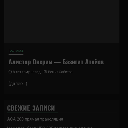
Бои ММА
Алистар Оверим — Базигит Атайев
8 лет тому назад
Решит Сабитов
(далее…)
СВЕЖИЕ ЗАПИСИ
ACA 200 прямая трансляция