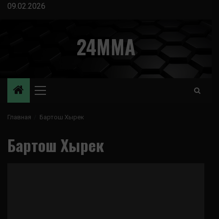
Перейти
09.02.2026
к
содержимому
24MMA
Основное
меню
Главная
Бартош Хырек
Бартош Хырек