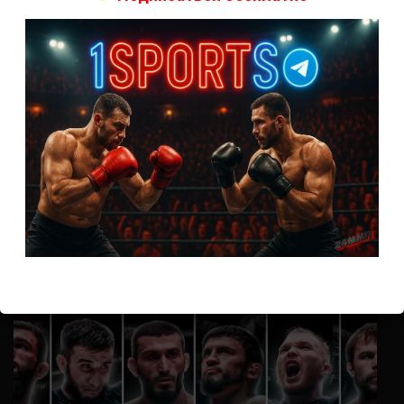
А как смотреть с ноутбука?
Анонимно
к
Расписание боев UFC
Кусок говна ты, существом даже нельзя ,такое как ты назвать!
Анонимно
к
Конор МакГрегор
УЧ
Анонимно
к
Рэнди Браун — Николас Далби
не запускается ни один бой, реклама есть, а когда
заканчивается начинается загрузка видео длиною в жизнь.
Исправьте пожалуйста
ВОЗМОЖНО, ВЫ ПРОПУСТИЛИ