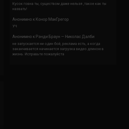
Кусок говна ты, существом даже нельзя ,такое как ты
назвать!
Анонимно
к
Конор МакГрегор
УЧ
Анонимно
к
Рэнди Браун — Николас Далби
не запускается ни один бой, реклама есть, а когда
заканчивается начинается загрузка видео длиною в
жизнь. Исправьте пожалуйста