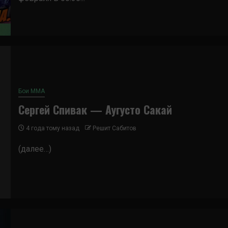
Бои ММА
Сергей Спивак — Аугусто Сакай
4 года тому назад
Решит Сабитов
(далее…)