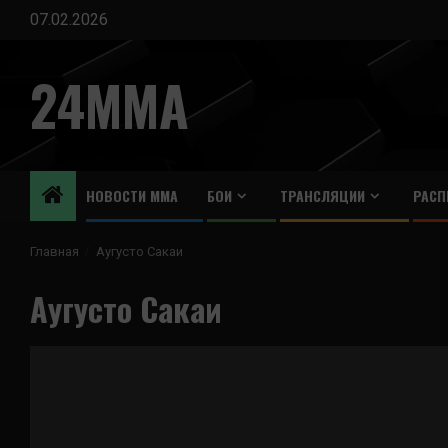
Перейти
07.02.2026
к
содержимому
24MMA
НОВОСТИ ММА
БОИ
ТРАНСЛЯЦИИ
РАСП
Главная
Аугусто Сакаи
Аугусто Сакаи