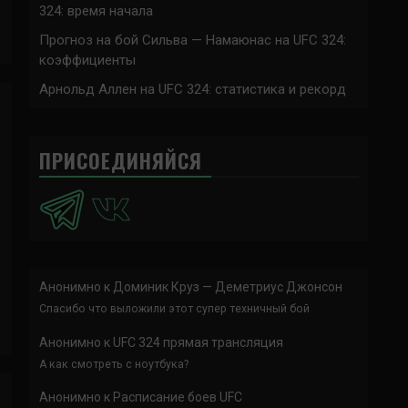
324: время начала
Прогноз на бой Сильва — Намаюнас на UFC 324:
коэффициенты
Арнольд Аллен на UFC 324: статистика и рекорд
ПРИСОЕДИНЯЙСЯ
Анонимно
к
Доминик Круз — Деметриус Джонсон
Спасибо что выложили этот супер техничный бой
Анонимно
к
UFC 324 прямая трансляция
А как смотреть с ноутбука?
Анонимно
к
Расписание боев UFC