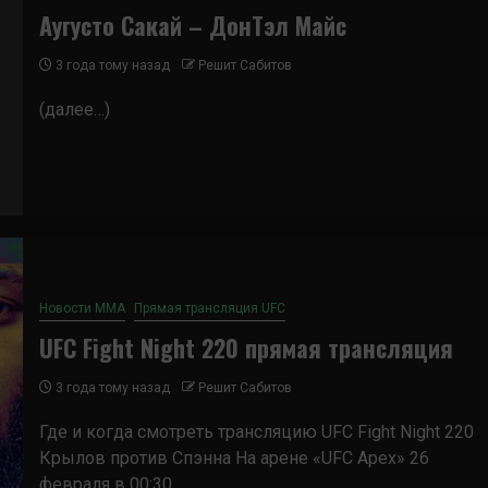
Аугусто Сакай – ДонТэл Майс
3 года тому назад
Решит Сабитов
(далее…)
Новости ММА
Прямая трансляция UFC
UFC Fight Night 220 прямая трансляция
3 года тому назад
Решит Сабитов
Где и когда смотреть трансляцию UFC Fight Night 220
Крылов против Спэнна На арене «UFC Apex» 26
февраля в 00:30...