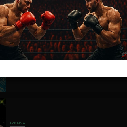
Новости ММА
Турниры UFC
UFC 269 дата, кард и участники
4 года тому назад
Решит Сабитов
UFC 269 Oliveira vs. Poirier – это предстоящий
номерной турнир Ultimate Fighting Championship,
который планируется провести 12 декабря на T-
Mobile...
Бои ММА