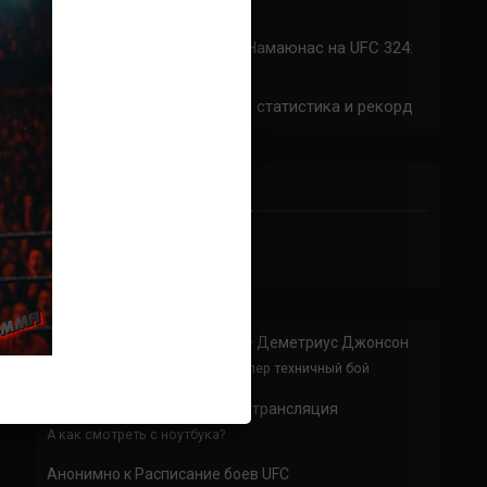
324: время начала
Прогноз на бой Сильва — Намаюнас на UFC 324:
коэффициенты
Арнольд Аллен на UFC 324: статистика и рекорд
ПРИСОЕДИНЯЙСЯ
Анонимно
к
Доминик Круз — Деметриус Джонсон
Спасибо что выложили этот супер техничный бой
Анонимно
к
UFC 324 прямая трансляция
А как смотреть с ноутбука?
Анонимно
к
Расписание боев UFC