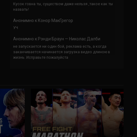
Кусок говна ты, существом даже нельзя ,такое как ты
назвать!
Анонимно
к
Конор МакГрегор
УЧ
Анонимно
к
Рэнди Браун — Николас Далби
не запускается ни один бой, реклама есть, а когда
заканчивается начинается загрузка видео длиною в
жизнь. Исправьте пожалуйста