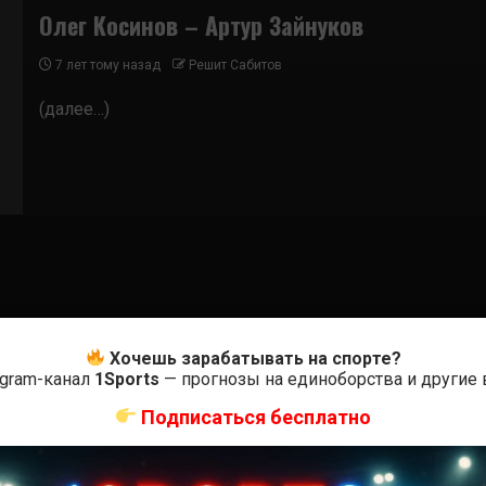
Олег Косинов – Артур Зайнуков
7 лет тому назад
Решит Сабитов
(далее…)
Хочешь зарабатывать на спорте?
egram-канал
1Sports
— прогнозы на единоборства и другие
Подписаться бесплатно