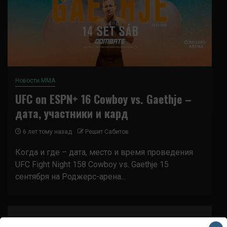
Новости ММА
UFC on ESPN+ 16 Cowboy vs. Gaethje –
дата, участники и кард
6 лет тому назад
Решит Сабитов
Когда и где – дата, место и время проведения
UFC Fight Night 158 Cowboy vs. Gaethje 15
сентября на Роджерс-арена...