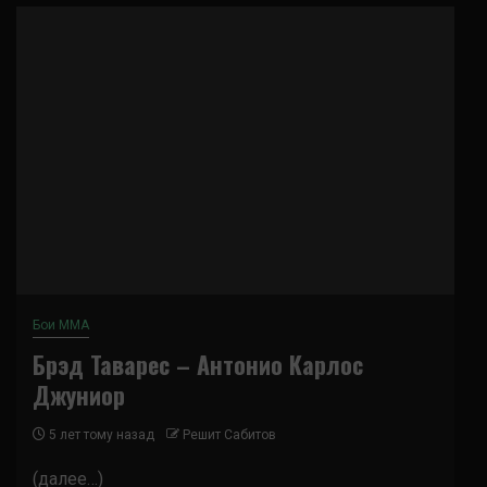
Бои ММА
Брэд Таварес – Антонио Карлос
Джуниор
5 лет тому назад
Решит Сабитов
(далее…)