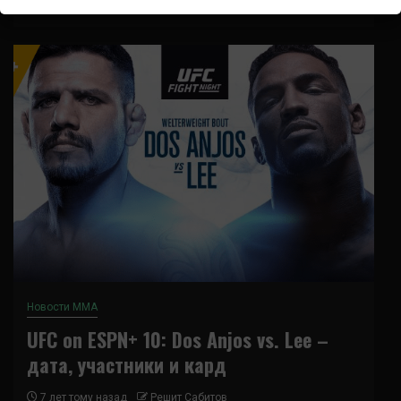
Новости ММА
UFC on ESPN+ 10: Dos Anjos vs. Lee –
дата, участники и кард
7 лет тому назад
Решит Сабитов