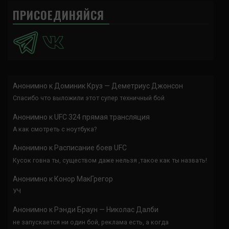
ПРИСОЕДИНЯЙСЯ
Анонимно
к
Доминик Круз — Деметриус Джонсон
Спасибо что выложили этот супер техничный бой
Анонимно
к
UFC 324 прямая трансляция
А как смотреть с ноутбука?
Анонимно
к
Расписание боев UFC
Кусок говна ты, существом даже нельзя ,такое как ты назвать!
Анонимно
к
Конор МакГрегор
УЧ
Анонимно
к
Рэнди Браун — Николас Далби
не запускается ни один бой, реклама есть, а когда