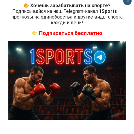
×
Хочешь зарабатывать на спорте?
Подписывайся на наш Telegram-канал
1Sports
—
прогнозы на единоборства и другие виды спорта
каждый день!
Подписаться бесплатно
Новости ММА
Прямая трансляция UFC
UFC Fight Night 152 прямая
трансляция
7 лет тому назад
Решит Сабитов
Где и когда смотреть трансляцию UFC Fight Night
152: Dos Anjos vs. Lee19 мая в 01:30 МСК на
арене Blue...