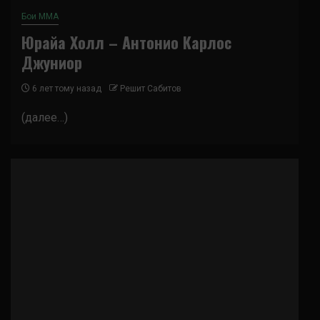
Бои ММА
Юрайа Холл – Антонио Карлос
Джуниор
6 лет тому назад
Решит Сабитов
(далее…)