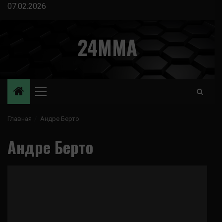
Перейти
07.02.2026
к
содержимому
24MMA
Основное
меню
Главная
Андре Берто
Андре Берто