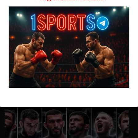
А как смотреть с ноутбука?
Анонимно
к
Расписание боев UFC
Кусок говна ты, существом даже нельзя ,такое как ты назвать!
Анонимно
к
Конор МакГрегор
УЧ
Анонимно
к
Рэнди Браун — Николас Далби
не запускается ни один бой, реклама есть, а когда
заканчивается начинается загрузка видео длиною в жизнь.
Исправьте пожалуйста
ВОЗМОЖНО, ВЫ ПРОПУСТИЛИ