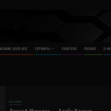
ИСАНИЕ БОЕВ UFC
ТУРНИРЫ
FIGHTERS
РАЗНОЕ
О НА
Бои ММА
Джозеф Моралес — Алиби Идирис