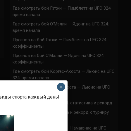
Где смотреть бой Гэтжи — Пимблетт на UFC 324:
время начала
Где смотреть бой О’Мэлли — Ядонг на UFC 324:
время начала
Прогноз на бой Гэтжи — Пимблетт на UFC 324:
коэффициенты
Прогноз на бой О’Мэлли — Ядонг на UFC 324:
коэффициенты
Где смотреть бой Кортес-Акоста — Льюис на UFC
324: время начала
×
Прогноз на бой Кортес-Акоста — Льюис на UFC
324: коэффициенты
 виды спорта каждый день!
Наталья Сильва на UFC 324: статистика и рекорд
Роуз Намаюнас: статистика и рекорд к турниру
UFC 324
Где смотреть бой Сильва — Намаюнас на UFC