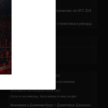
324: время начала
Прогноз на бой Сильва — Намаюнас на UFC 324:
коэффициенты
Арнольд Аллен на UFC 324: статистика и рекорд
ПРИСОЕДИНЯЙСЯ
Аноним
к
Расписание боев UFC
По буквам Я ебал твою толстенькую мамашу
Аноним
к
Расписание боев UFC
Соси чл.ен немощь, твою мамку в кино водил
Анонимно
к
Доминик Круз — Деметриус Джонсон