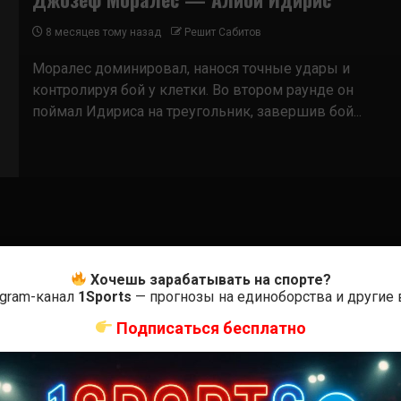
8 месяцев тому назад
Решит Сабитов
Моралес доминировал, нанося точные удары и
контролируя бой у клетки. Во втором раунде он
поймал Идириса на треугольник, завершив бой...
Хочешь зарабатывать на спорте?
egram-канал
1Sports
— прогнозы на единоборства и другие
Подписаться бесплатно