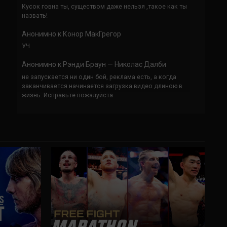
Кусок говна ты, существом даже нельзя ,такое как ты
назвать!
Анонимно
к
Конор МакГрегор
УЧ
Анонимно
к
Рэнди Браун — Николас Далби
не запускается ни один бой, реклама есть, а когда
заканчивается начинается загрузка видео длиною в
жизнь. Исправьте пожалуйста