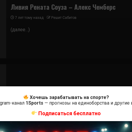
Ливия Рената Соуза – Алекс Чемберс
7 лет тому назад
Решит Сабитов
(далее…)
Бои ММА
Хочешь зарабатывать на спорте?
Пейдж ВанЗант — Алекс Чемберс
egram-канал
1Sports
— прогнозы на единоборства и другие
8 лет тому назад
Решит Сабитов
Подписаться бесплатно
(далее…)