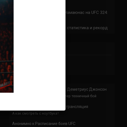
324: время начала
Прогноз на бой Сильва — Намаюнас на UFC 324:
коэффициенты
Арнольд Аллен на UFC 324: статистика и рекорд
ПРИСОЕДИНЯЙСЯ
Анонимно
к
Доминик Круз — Деметриус Джонсон
Спасибо что выложили этот супер техничный бой
Анонимно
к
UFC 324 прямая трансляция
А как смотреть с ноутбука?
Анонимно
к
Расписание боев UFC