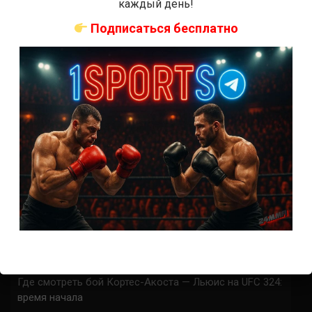
каждый день!
СВЕЖИЕ ЗАПИСИ
Подписаться бесплатно
ACA 200 прямая трансляция
Марафон боев UFC 325 прямая трансляция
UFC 324 прямая трансляция
Марафон боев UFC 324 прямая трансляция
Где смотреть бой Гэтжи — Пимблетт на UFC 324:
время начала
Где смотреть бой О’Мэлли — Ядонг на UFC 324: время
начала
Прогноз на бой Гэтжи — Пимблетт на UFC 324:
коэффициенты
Прогноз на бой О’Мэлли — Ядонг на UFC 324:
коэффициенты
Где смотреть бой Кортес-Акоста — Льюис на UFC 324:
время начала