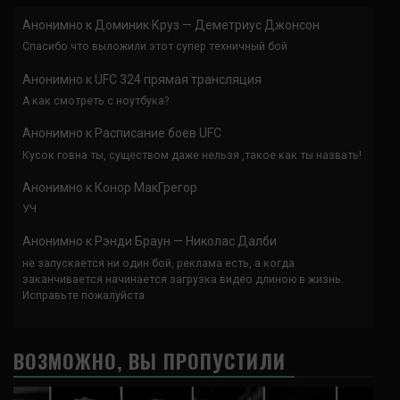
Анонимно
к
Доминик Круз — Деметриус Джонсон
Спасибо что выложили этот супер техничный бой
Анонимно
к
UFC 324 прямая трансляция
А как смотреть с ноутбука?
Анонимно
к
Расписание боев UFC
Кусок говна ты, существом даже нельзя ,такое как ты назвать!
Анонимно
к
Конор МакГрегор
УЧ
Анонимно
к
Рэнди Браун — Николас Далби
не запускается ни один бой, реклама есть, а когда
заканчивается начинается загрузка видео длиною в жизнь.
Исправьте пожалуйста
ВОЗМОЖНО, ВЫ ПРОПУСТИЛИ