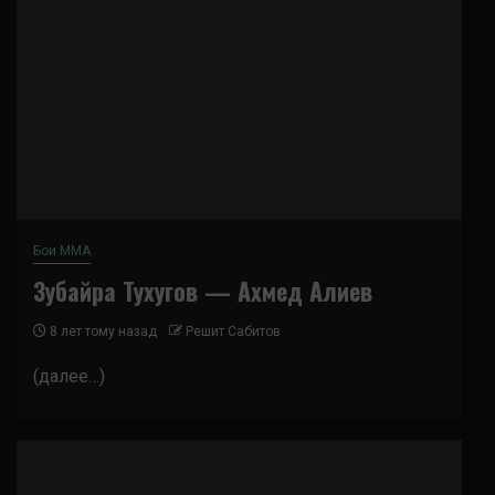
Бои ММА
Зубайра Тухугов — Ахмед Алиев
8 лет тому назад
Решит Сабитов
(далее…)