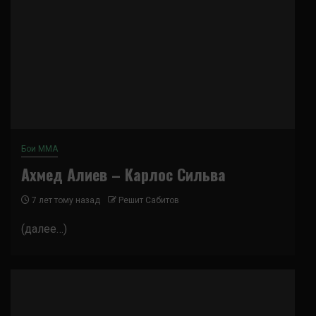
Бои ММА
Ахмед Алиев – Карлос Сильва
7 лет тому назад
Решит Сабитов
(далее…)