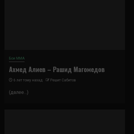
Бои ММА
Ахмед Алиев – Рашид Магомедов
6 лет тому назад
Решит Сабитов
(далее…)