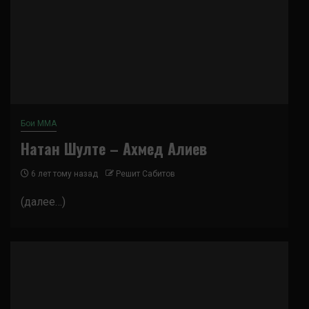
Бои ММА
Натан Шулте – Ахмед Алиев
6 лет тому назад
Решит Сабитов
(далее…)