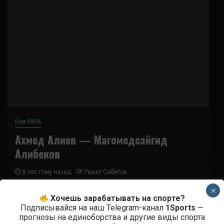
Бои ММА
Ахмед Алиев — Магомедсайгид
Алибеков
8 лет тому назад
Решит Сабитов
×
(далее…)
Хочешь зарабатывать на спорте?
Подписывайся на наш Telegram-канал
1Sports
—
прогнозы на единоборства и другие виды спорта