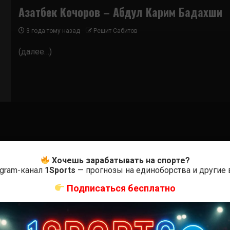
Азатбек Кочоров – Абдул Карим Бадахши
3 года тому назад
Решит Сабитов
(далее…)
Хочешь зарабатывать на спорте?
egram-канал
1Sports
— прогнозы на единоборства и другие
Подписаться бесплатно