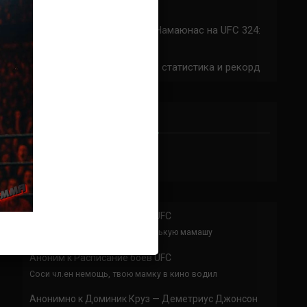
324: время начала
Прогноз на бой Сильва — Намаюнас на UFC 324:
коэффициенты
Арнольд Аллен на UFC 324: статистика и рекорд
ПРИСОЕДИНЯЙСЯ
Аноним
к
Расписание боев UFC
По буквам Я ебал твою толстенькую мамашу
Аноним
к
Расписание боев UFC
Соси чл.ен немощь, твою мамку в кино водил
Анонимно
к
Доминик Круз — Деметриус Джонсон