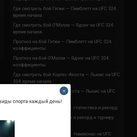
Где смотреть бой Гэтжи — Пимблетт на UFC 324:
время начала
Где смотреть бой О’Мэлли — Ядонг на UFC 324:
время начала
Прогноз на бой Гэтжи — Пимблетт на UFC 324:
коэффициенты
Прогноз на бой О’Мэлли — Ядонг на UFC 324:
коэффициенты
Где смотреть бой Кортес-Акоста — Льюис на UFC
324: время начала
×
Прогноз на бой Кортес-Акоста — Льюис на UFC
324: коэффициенты
 виды спорта каждый день!
Наталья Сильва на UFC 324: статистика и рекорд
Роуз Намаюнас: статистика и рекорд к турниру
UFC 324
Где смотреть бой Сильва — Намаюнас на UFC