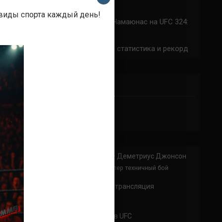
324: время начала
 виды спорта каждый день!
Прогноз на бой Сильва — Намаюнас на UFC 324:
коэффициенты
Арнольд Аллен на UFC 324: статистика и рекорд
ПРИСОЕДИНЯЙСЯ
Анонимно
к
Доминик Круз — Деметриус Джонсон
Спасибо что выложили этот супер техничный бой
Анонимно
к
UFC 324 прямая трансляция
А как смотреть с ноутбука?
Анонимно
к
Расписание боев UFC