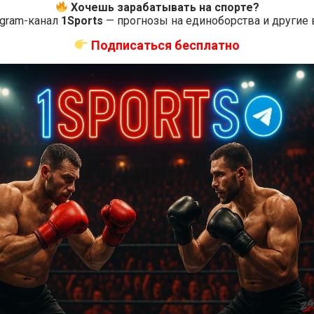
Хочешь зарабатывать на спорте?
egram-канал
1Sports
— прогнозы на единоборства и другие
Подписаться бесплатно
Новости ММА
 бой О’Мэлли —
Прогноз на бой Гэтжи — Пимблетт
324: время начала
на UFC 324: коэффициенты
назад
Решит Сабитов
2 недели тому назад
Решит Сабитов