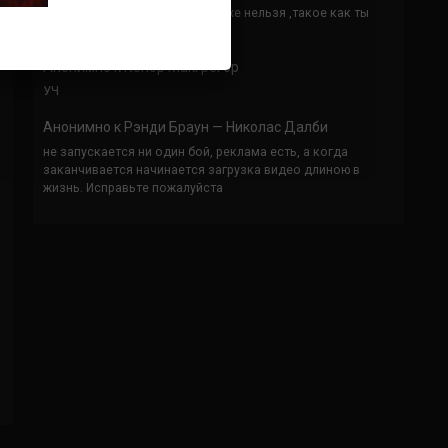
Кусок говна ты, существом даже нельзя ,такое как ты
назвать!
Анонимно
к
Конор МакГрегор
УЧ
Анонимно
к
Рэнди Браун — Николас Далби
не запускается ни один бой, реклама есть, а когда
заканчивается начинается загрузка видео длиною в
жизнь. Исправьте пожалуйста