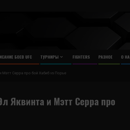
ИСАНИЕ БОЕВ UFC
ТУРНИРЫ
FIGHTERS
РАЗНОЕ
О НА
и Мэтт Серра про бой Хабиб vs Порье
Эл Яквинта и Мэтт Серра про