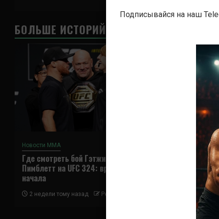
Подписывайся на наш Tel
БОЛЬШЕ ИСТОРИЙ
Новости ММА
Новости ММА
Где смотреть бой Гэтжи —
Где смотреть
Пимблетт на UFC 324: время
Ядонг на UFC 
начала
2 недели тому 
2 недели тому назад
Решит Сабитов