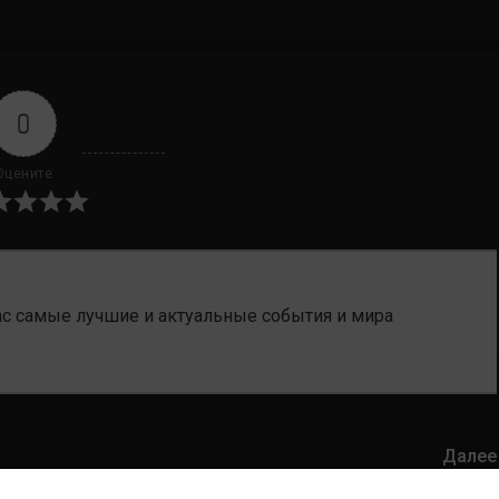
0
Оцените
ас самые лучшие и актуальные события и мира
Далее
UFC Fight Night 158 прямая трансляция