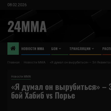
Перейти
08.02.2026
к
содержимому
24MMA
НОВОСТИ ММА
БОИ
ТРАНСЛЯЦИИ
РАСП
Главная
Новости ММА
«Я думал он вырубиться» – Эл Яквинта 
Новости ММА
«Я думал он вырубиться» – 
бой Хабиб vs Порье