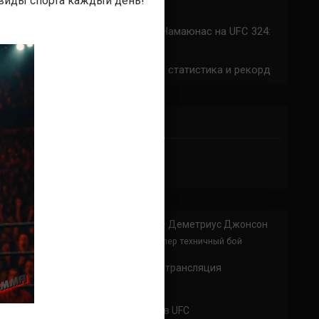
 виды спорта каждый день!
324: время начала
Прогноз на бой Сильва — Намаюнас на UFC 324:
коэффициенты
Арнольд Аллен на UFC 324: статистика и рекорд
ПРИСОЕДИНЯЙСЯ
Анонимно
к
Доминик Круз — Деметриус Джонсон
Спасибо что выложили этот супер техничный бой
Анонимно
к
UFC 324 прямая трансляция
А как смотреть с ноутбука?
Анонимно
к
Расписание боев UFC