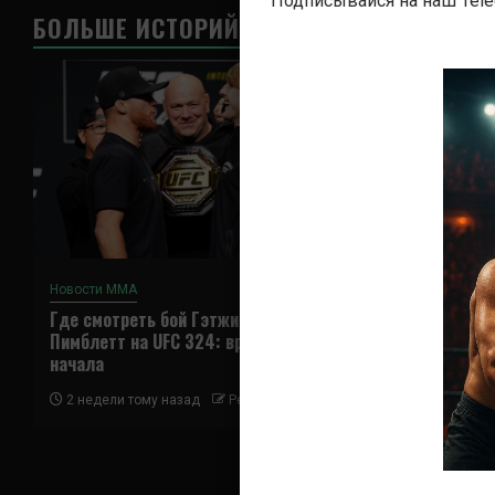
Подписывайся на наш Tel
БОЛЬШЕ ИСТОРИЙ
Новости ММА
Новости ММА
Где смотреть бой Гэтжи —
Где смотреть
Пимблетт на UFC 324: время
Ядонг на UFC 
начала
2 недели тому 
2 недели тому назад
Решит Сабитов