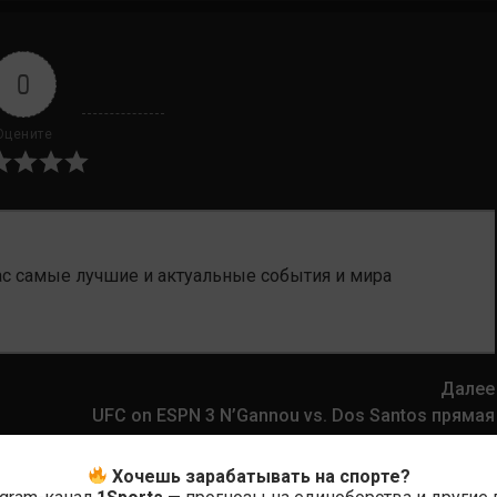
0
Оцените
ас самые лучшие и актуальные события и мира
Далее
UFC on ESPN 3 N’Gannou vs. Dos Santos прямая
трансляция
Хочешь зарабатывать на спорте?