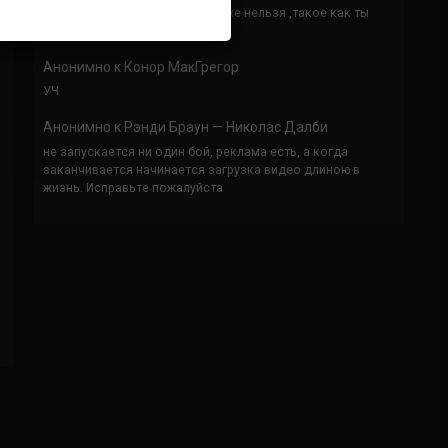
Кусок говна ты, существом даже нельзя ,такое как ты
назвать!
Анонимно
к
Конор МакГрегор
УЧ
Анонимно
к
Рэнди Браун — Николас Далби
не запускается ни один бой, реклама есть, а когда
заканчивается начинается загрузка видео длиною в
жизнь. Исправьте пожалуйста