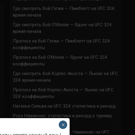
Где смотреть бой Гэтжи — Пимблетт на UFC 324:
время начала
Где смотреть бой О’Мэлли — Ядонг на UFC 324:
время начала
Прогноз на бой Гэтжи — Пимблетт на UFC 324:
коэффициенты
Прогноз на бой О’Мэлли — Ядонг на UFC 324:
коэффициенты
Где смотреть бой Кортес-Акоста — Льюис на UFC
324: время начала
Прогноз на бой Кортес-Акоста — Льюис на UFC
324: коэффициенты
Наталья Сильва на UFC 324: статистика и рекорд
Роуз Намаюнас: статистика и рекорд к турниру
UFC 324
×
Где смотреть бой Сильва — Намаюнас на UFC