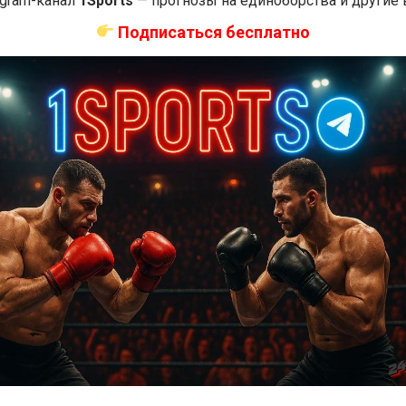
egram-канал
1Sports
— прогнозы на единоборства и другие
Подписаться бесплатно
Новости ММА
 бой О’Мэлли —
Прогноз на бой Гэтжи — Пимблетт
324: время начала
на UFC 324: коэффициенты
назад
Решит Сабитов
2 недели тому назад
Решит Сабитов