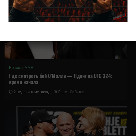
Новости ММА
Где смотреть бой О’Мэлли — Ядонг на UFC 324:
время начала
2 недели тому назад
Решит Сабитов