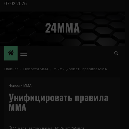
Перейти
07.02.2026
к
содержимому
24MMA
Основное
меню
Главная
Новости ММА
Унифицировать правила MMA
Новости ММА
Унифицировать правила
MMA
11 месяцев тому назад
Решит Сабитов