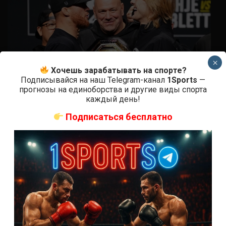
×
Хочешь зарабатывать на спорте?
Подписывайся на наш Telegram-канал
1Sports
—
прогнозы на единоборства и другие виды спорта
каждый день!
Подписаться бесплатно
Новости ММА
Где смотреть бой Гэтжи — Пимблетт на UFC 324:
время начала
2 недели тому назад
Решит Сабитов