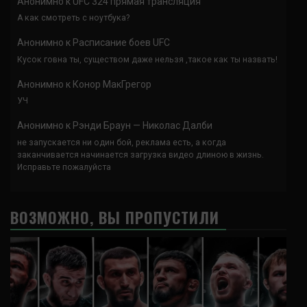
Анонимно
к
UFC 324 прямая трансляция
А как смотреть с ноутбука?
Анонимно
к
Расписание боев UFC
Кусок говна ты, существом даже нельзя ,такое как ты назвать!
Анонимно
к
Конор МакГрегор
УЧ
Анонимно
к
Рэнди Браун — Николас Далби
не запускается ни один бой, реклама есть, а когда
заканчивается начинается загрузка видео длиною в жизнь.
Исправьте пожалуйста
ВОЗМОЖНО, ВЫ ПРОПУСТИЛИ