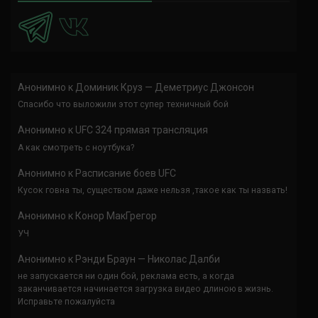
Анонимно
к
Доминик Круз — Деметриус Джонсон
Спасибо что выложили этот супер техничный бой
Анонимно
к
UFC 324 прямая трансляция
А как смотреть с ноутбука?
Анонимно
к
Расписание боев UFC
Кусок говна ты, существом даже нельзя ,такое как ты назвать!
Анонимно
к
Конор МакГрегор
УЧ
Анонимно
к
Рэнди Браун — Николас Далби
не запускается ни один бой, реклама есть, а когда
заканчивается начинается загрузка видео длиною в жизнь.
Исправьте пожалуйста