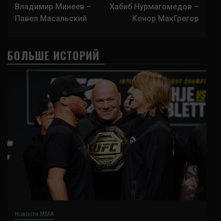
записи
Владимир Минеев –
Хабиб Нурмагомедов –
Павел Масальский
Конор МакГрегор
БОЛЬШЕ ИСТОРИЙ
Новости ММА