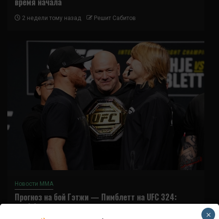
время начала
2 недели тому назад
Решит Сабитов
Новости ММА
Прогноз на бой Гэтжи — Пимблетт на UFC 324:
коэффициенты
×