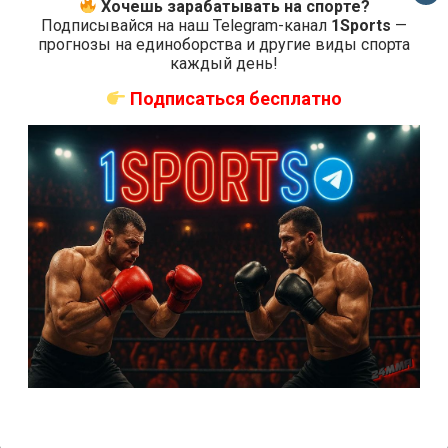
Хочешь зарабатывать на спорте?
2 недели тому назад
Решит Сабитов
Подписывайся на наш Telegram-канал
1Sports
—
прогнозы на единоборства и другие виды спорта
каждый день!
Подписаться бесплатно
Подписаться
{}
[+]
0
КОММЕНТАРИЕВ