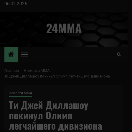
Перейти
06.02.2026
к
содержимому
24MMA
Основное
меню
Главная
Новости ММА
Ти Джей Диллашоу покинул Олимп легчайшего дивизиона
Новости ММА
Ти Джей Диллашоу
покинул Олимп
легчайшего дивизиона