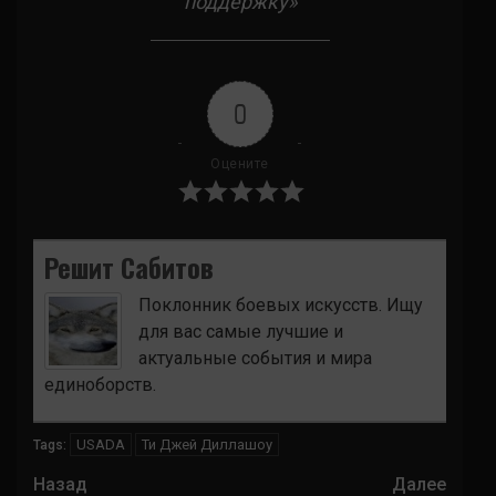
поддержку»
0
Оцените
Решит Сабитов
Поклонник боевых искусств. Ищу
для вас самые лучшие и
актуальные события и мира
единоборств.
USADA
Ти Джей Диллашоу
Tags:
Навигация
Назад
Далее