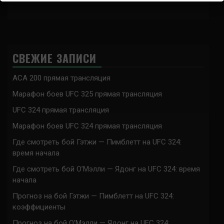
СВЕЖИЕ ЗАПИСИ
ACA 200 прямая трансляция
Марафон боев UFC 325 прямая трансляция
UFC 324 прямая трансляция
Марафон боев UFC 324 прямая трансляция
Где смотреть бой Гэтжи — Пимблетт на UFC 324:
время начала
Где смотреть бой О’Мэлли — Ядонг на UFC 324: время
начала
Прогноз на бой Гэтжи — Пимблетт на UFC 324:
коэффициенты
Прогноз на бой О’Мэлли — Ядонг на UFC 324: