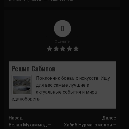
0
Оцените
Решит Сабитов
Поклонник боевых искусств. Ищу
для вас самые лучшие и
актуальные события и мира
единоборств.
Навигация
Назад
Далее
записи
Белал Мухаммад –
Хабиб Нурмагомедов –