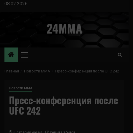
Перейти
08.02.2026
к
содержимому
24MMA
Основное
меню
Главная
Новости ММА
Пресс-конференция после UFC 242
Новости ММА
Пресс-конференция после
UFC 242
6 лет тому назад
Решит Сабитов