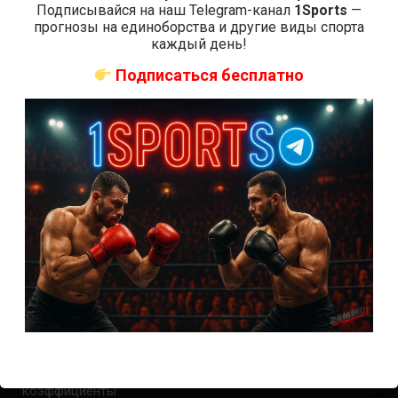
Подписывайся на наш Telegram-канал
1Sports
—
прогнозы на единоборства и другие виды спорта
каждый день!
СВЕЖИЕ ЗАПИСИ
Подписаться бесплатно
ACA 200 прямая трансляция
Марафон боев UFC 325 прямая трансляция
UFC 324 прямая трансляция
Марафон боев UFC 324 прямая трансляция
Где смотреть бой Гэтжи — Пимблетт на UFC 324:
время начала
Где смотреть бой О’Мэлли — Ядонг на UFC 324: время
начала
Прогноз на бой Гэтжи — Пимблетт на UFC 324:
коэффициенты
Прогноз на бой О’Мэлли — Ядонг на UFC 324:
коэффициенты