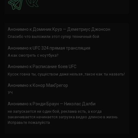
Анонимно
к
Доминик Круз — Деметриус Джонсон
Спасибо что выложили этот супер техничный бой
Анонимно
к
UFC 324 прямая трансляция
А как смотреть с ноутбука?
Анонимно
к
Расписание боев UFC
Кусок говна ты, существом даже нельзя ,такое как ты назвать!
Анонимно
к
Конор МакГрегор
УЧ
Анонимно
к
Рэнди Браун — Николас Далби
не запускается ни один бой, реклама есть, а когда
заканчивается начинается загрузка видео длиною в жизнь.
Исправьте пожалуйста