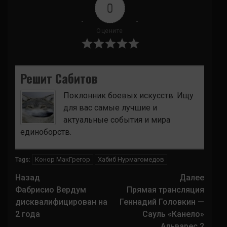
0
Оцените
Решит Сабитов
Поклонник боевых искусств. Ищу
для вас самые лучшие и
актуальные события и мира
единоборств.
Конор МакГрегор
Хабиб Нурмагомедов
Tags:
Навигация
Назад
Далее
записи
Фабрисио Вердум
Прямая трансляция
дисквалифицирован на
Геннадий Головкин —
2 года
Сауль «Канело»
Альварес 2