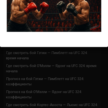
СВЕЖИЕ ЗАПИСИ
ACA 200 прямая трансляция
Марафон боев UFC 325 прямая трансляция
UFC 324 прямая трансляция
Марафон боев UFC 324 прямая трансляция
Где смотреть бой Гэтжи — Пимблетт на UFC 324:
время начала
Где смотреть бой О’Мэлли — Ядонг на UFC 324: время
начала
Прогноз на бой Гэтжи — Пимблетт на UFC 324:
коэффициенты
Прогноз на бой О’Мэлли — Ядонг на UFC 324:
коэффициенты
Где смотреть бой Кортес-Акоста — Льюис на UFC 324: