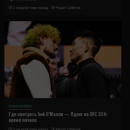
2 недели тому назад
Решит Сабитов
Новости ММА
Где смотреть бой О’Мэлли — Ядонг на UFC 324:
время начала
2 недели тому назад
Решит Сабитов