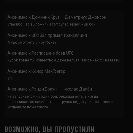
Анонимно
к
Доминик Круз — Деметриус Джонсон
Спасибо что выложили этот супер техничный бой
Анонимно
к
UFC 324 прямая трансляция
А как смотреть с ноутбука?
Анонимно
к
Расписание боев UFC
Кусок говна ты, существом даже нельзя ,такое как ты назвать!
Анонимно
к
Конор МакГрегор
УЧ
Анонимно
к
Рэнди Браун — Николас Далби
не запускается ни один бой, реклама есть, а когда
заканчивается начинается загрузка видео длиною в жизнь.
Исправьте пожалуйста
ВОЗМОЖНО, ВЫ ПРОПУСТИЛИ