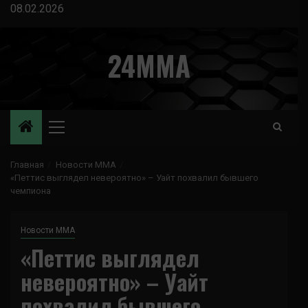
Перейти
08.02.2026
к
содержимому
24MMA
Основное
меню
Главная
Новости ММА
«Петтис выглядел невероятно» – Уайт похвалил бывшего
чемпиона
Новости ММА
«Петтис выглядел
невероятно» – Уайт
похвалил бывшего