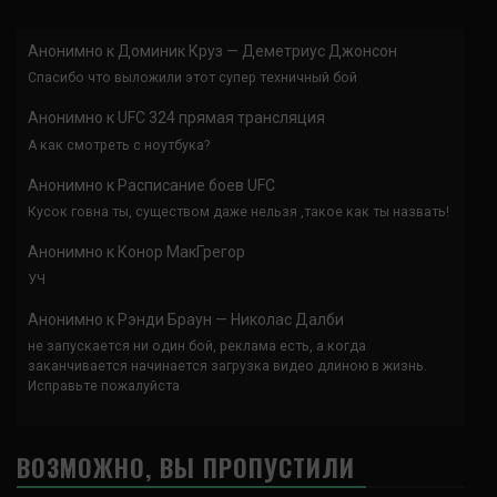
Анонимно
к
Доминик Круз — Деметриус Джонсон
Спасибо что выложили этот супер техничный бой
Анонимно
к
UFC 324 прямая трансляция
А как смотреть с ноутбука?
Анонимно
к
Расписание боев UFC
Кусок говна ты, существом даже нельзя ,такое как ты назвать!
Анонимно
к
Конор МакГрегор
УЧ
Анонимно
к
Рэнди Браун — Николас Далби
не запускается ни один бой, реклама есть, а когда
заканчивается начинается загрузка видео длиною в жизнь.
Исправьте пожалуйста
ВОЗМОЖНО, ВЫ ПРОПУСТИЛИ