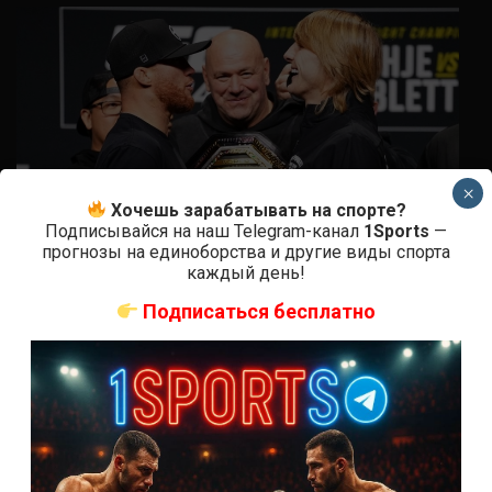
×
Хочешь зарабатывать на спорте?
Подписывайся на наш Telegram-канал
1Sports
—
прогнозы на единоборства и другие виды спорта
каждый день!
Подписаться бесплатно
Новости ММА
Прогноз на бой Гэтжи — Пимблетт на UFC 324:
коэффициенты
2 недели тому назад
Решит Сабитов