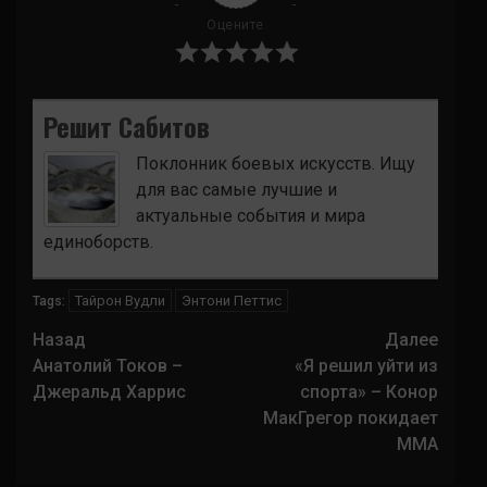
Оцените
Решит Сабитов
Поклонник боевых искусств. Ищу
для вас самые лучшие и
актуальные события и мира
единоборств.
Тайрон Вудли
Энтони Петтис
Tags:
Навигация
Назад
Далее
записи
Анатолий Токов –
«Я решил уйти из
Джеральд Харрис
спорта» – Конор
МакГрегор покидает
ММА