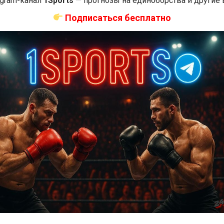
egram-канал
1Sports
— прогнозы на единоборства и другие
Подписаться бесплатно
Новости ММА
 бой О’Мэлли —
Прогноз на бой Гэтжи — Пимблетт
324: время начала
на UFC 324: коэффициенты
назад
Решит Сабитов
2 недели тому назад
Решит Сабитов