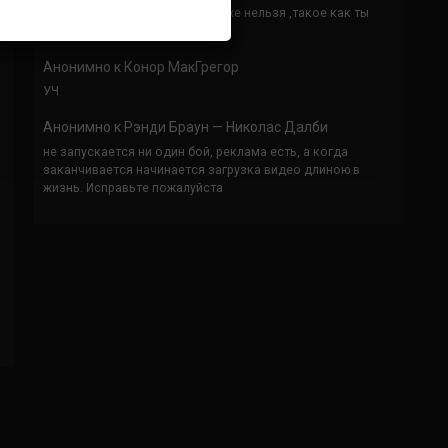
Кусок говна ты, существом даже нельзя ,такое как ты
назвать!
Анонимно
к
Конор МакГрегор
УЧ
Анонимно
к
Рэнди Браун — Николас Далби
не запускается ни один бой, реклама есть, а когда
заканчивается начинается загрузка видео длиною в
жизнь. Исправьте пожалуйста