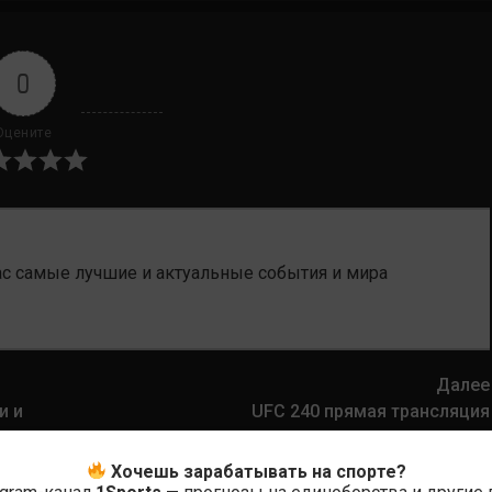
0
Оцените
ас самые лучшие и актуальные события и мира
Далее
и и
UFC 240 прямая трансляция
Хочешь зарабатывать на спорте?