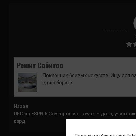
Решит Сабитов
Поклонник боевых искусств. Ищу для в
единоборств.
Навигация
Назад
записи
UFC on ESPN 5 Covington vs. Lawler – дата, участник
кард