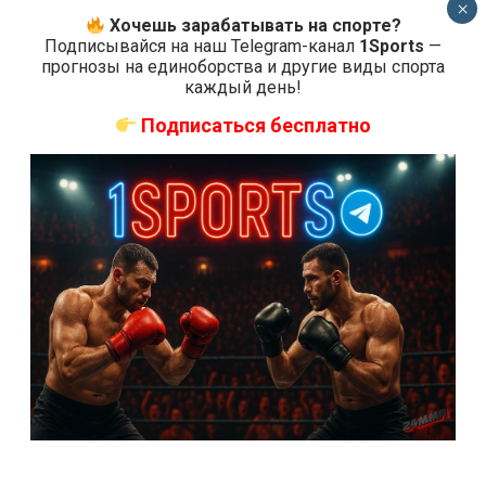
×
коэффициенты
Хочешь зарабатывать на спорте?
Подписывайся на наш Telegram-канал
1Sports
—
2 недели тому назад
Решит Сабитов
прогнозы на единоборства и другие виды спорта
каждый день!
Подписаться бесплатно
Подписаться
{}
[+]
0
КОММЕНТАРИЕВ