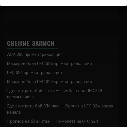
СВЕЖИЕ ЗАПИСИ
ACA 200 прямая трансляция
Марафон боев UFC 325 прямая трансляция
UFC 324 прямая трансляция
Марафон боев UFC 324 прямая трансляция
Где смотреть бой Гэтжи — Пимблетт на UFC 324:
время начала
Где смотреть бой О’Мэлли — Ядонг на UFC 324: время
начала
Прогноз на бой Гэтжи — Пимблетт на UFC 324: