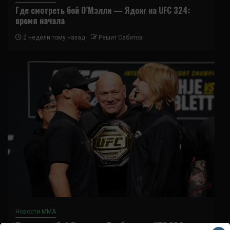
Где смотреть бой О’Мэлли — Ядонг на UFC 324:
время начала
2 недели тому назад
Решит Сабитов
Новости ММА
Прогноз на бой Гэтжи — Пимблетт на UFC 324: