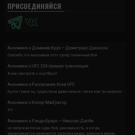
ПРИСОЕДИНЯЙСЯ
Анонимно
к
Доминик Круз — Деметриус Джонсон
Спасибо что выложили этот супер техничный бой
Анонимно
к
UFC 324 прямая трансляция
А как смотреть с ноутбука?
Анонимно
к
Расписание боев UFC
Кусок говна ты, существом даже нельзя ,такое как ты назвать!
Анонимно
к
Конор МакГрегор
УЧ
Анонимно
к
Рэнди Браун — Николас Далби
не запускается ни один бой, реклама есть, а когда
заканчивается начинается загрузка видео длиною в жизнь.