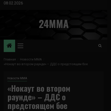
Перейти
08.02.2026
к
содержимому
24MMA
Основное
меню
Главная
Новости ММА
«Нокаут во втором раунде» – ДДС о предстоящем бое
Новости ММА
«Нокаут во втором
раунде» – ДДС о
предстоящем бое