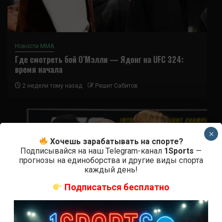
Новости ММА
Где смотреть бой О’Мэлли — Ядонг на UFC 324:
время начала
2 недели тому назад
Решит Сабитов
×
Хочешь зарабатывать на спорте?
Подписывайся на наш Telegram-канал
1Sports
—
прогнозы на единоборства и другие виды спорта
каждый день!
Подписаться бесплатно