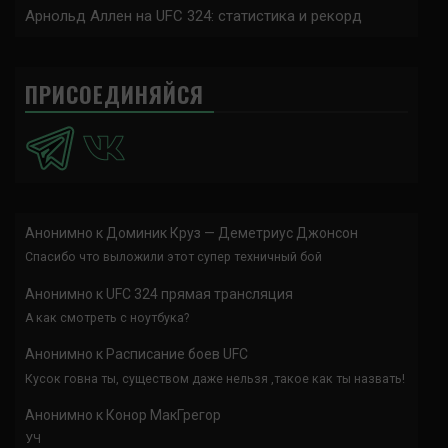
Арнольд Аллен на UFC 324: статистика и рекорд
ПРИСОЕДИНЯЙСЯ
Анонимно
к
Доминик Круз — Деметриус Джонсон
Спасибо что выложили этот супер техничный бой
Анонимно
к
UFC 324 прямая трансляция
А как смотреть с ноутбука?
Анонимно
к
Расписание боев UFC
Кусок говна ты, существом даже нельзя ,такое как ты назвать!
Анонимно
к
Конор МакГрегор
УЧ