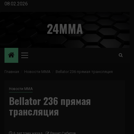
Перейти
08.02.2026
к
содержимому
24MMA
Основное
меню
Главная
Новости ММА
Bellator 236 прямая трансляция
Новости ММА
Bellator 236 прямая
трансляция
6 лет тому назад
Решит Сабитов