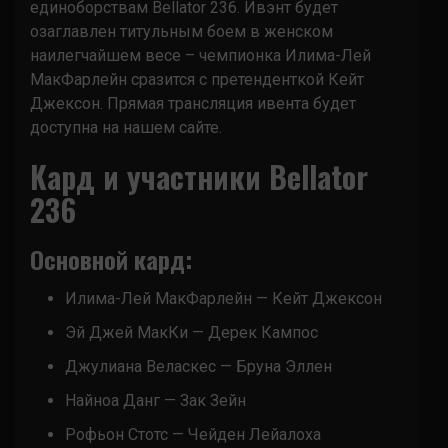
единоборствам Bellator 236. Ивэнт будет
озаглавлен титульным боем в женском
наилегчайшем весе – чемпионка Илима-Лей
МакФарлейн сразится с претенденткой Кейт
Джексон. Прямая трансляция ивента будет
доступна на нашем сайте.
Кард и участники Bellator
236
Основной кард:
Илима-Лей МакФарлейн — Кейт Джексон
Эй Джей МакКи — Дерек Кампос
Джулиана Веласкес — Бруна Эллен
Найноа Данг — Зак Зейн
Рофьон Стотс — Чейден Лейалоха