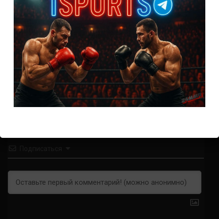
Новости ММА
Прогноз на бой Гэтжи — Пимблетт на UFC 324:
коэффициенты
2 недели тому назад
Решит Сабитов
Подписаться