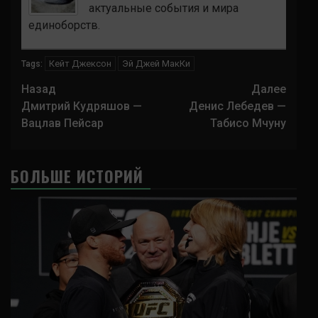
актуальные события и мира
единоборств.
Кейт Джексон
Эй Джей МакКи
Tags:
Навигация
Назад
Далее
записи
Дмитрий Кудряшов —
Денис Лебедев —
Вацлав Пейсар
Табисо Мчуну
БОЛЬШЕ ИСТОРИЙ