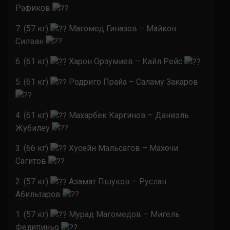
Рафиков
7. (57 кг)
Магомед Гиназов – Майкон
Силван
6. (61 кг)
Харон Орзумиев – Кайл Рейс
5. (61 кг)
Родриго Прайа – Саламу Закаров
4. (61 кг)
Махарбек Каргинов – Даниэль
Жубилеу
3. (66 кг)
Хусейн Мальсагов – Махочи
Сагитов
2. (57 кг)
Азамат Пшуков – Руслан
Абильтаров
1. (57 кг)
Мурад Магомедов – Мигель
Фелипиньо