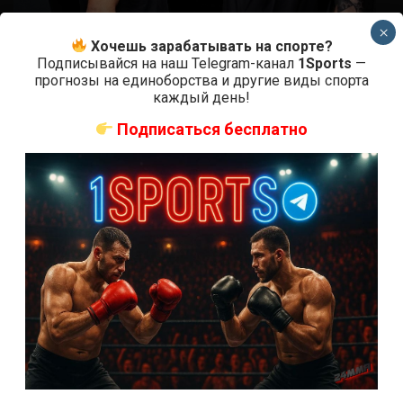
×
Хочешь зарабатывать на спорте?
Подписывайся на наш Telegram-канал
1Sports
—
Новости ММА
прогнозы на единоборства и другие виды спорта
Где смотреть бой Гэтжи — Пимблетт на UFC 324:
каждый день!
время начала
Подписаться бесплатно
2 недели тому назад
Решит Сабитов