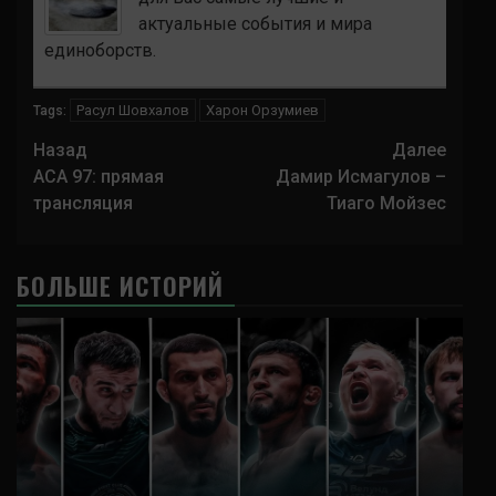
актуальные события и мира
единоборств.
Расул Шовхалов
Харон Орзумиев
Tags:
Навигация
Назад
Далее
записи
ACA 97: прямая
Дамир Исмагулов –
трансляция
Тиаго Мойзес
БОЛЬШЕ ИСТОРИЙ