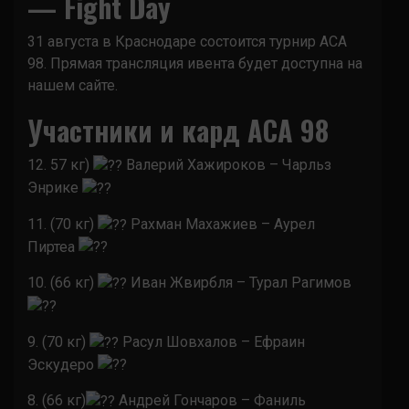
— Fight Day
31 августа в Краснодаре состоится турнир АСА
98. Прямая трансляция ивента будет доступна на
нашем сайте.
Участники и кард ACA 98
12. 57 кг)
Валерий Хажироков – Чарльз
Энрике
11. (70 кг)
Рахман Махажиев – Аурел
Пиртеа
10. (66 кг)
Иван Жвирбля – Турал Рагимов
9. (70 кг)
Расул Шовхалов – Ефраин
Эскудеро
8. (66 кг)
Андрей Гончаров – Фаниль