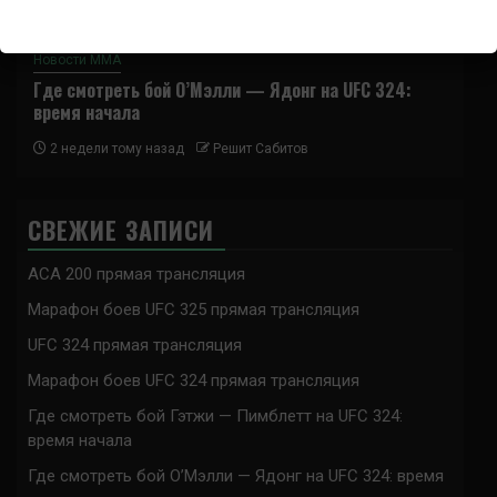
Новости ММА
Где смотреть бой О’Мэлли — Ядонг на UFC 324:
время начала
2 недели тому назад
Решит Сабитов
СВЕЖИЕ ЗАПИСИ
ACA 200 прямая трансляция
Марафон боев UFC 325 прямая трансляция
UFC 324 прямая трансляция
Марафон боев UFC 324 прямая трансляция
Где смотреть бой Гэтжи — Пимблетт на UFC 324:
время начала
Где смотреть бой О’Мэлли — Ядонг на UFC 324: время