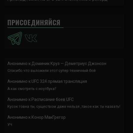
ПРИСОЕДИНЯЙСЯ
Анонимно
к
Доминик Круз — Деметриус Джонсон
Спасибо что выложили этот супер техничный бой
Анонимно
к
UFC 324 прямая трансляция
А как смотреть с ноутбука?
Анонимно
к
Расписание боев UFC
Кусок говна ты, существом даже нельзя ,такое как ты назвать!
Анонимно
к
Конор МакГрегор
УЧ