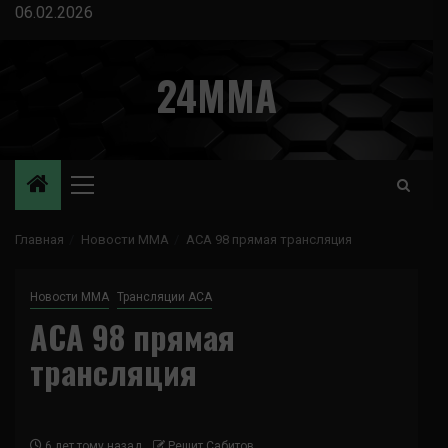
Перейти
06.02.2026
к
содержимому
24MMA
Основное
меню
Главная
Новости ММА
ACA 98 прямая трансляция
Новости ММА
Трансляции ACA
ACA 98 прямая
трансляция
6 лет тому назад
Решит Сабитов