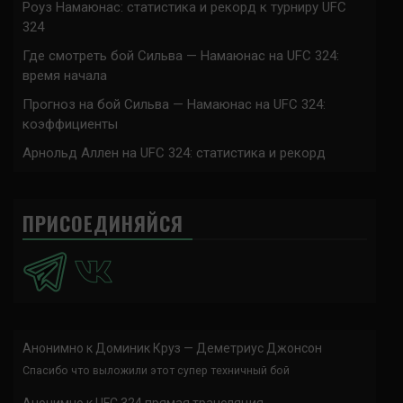
Роуз Намаюнас: статистика и рекорд к турниру UFC
324
Где смотреть бой Сильва — Намаюнас на UFC 324:
время начала
Прогноз на бой Сильва — Намаюнас на UFC 324:
коэффициенты
Арнольд Аллен на UFC 324: статистика и рекорд
ПРИСОЕДИНЯЙСЯ
Анонимно
к
Доминик Круз — Деметриус Джонсон
Спасибо что выложили этот супер техничный бой
Анонимно
к
UFC 324 прямая трансляция