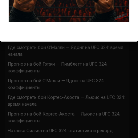
Марафон боев UFC 325 прямая трансляция
UFC 324 прямая трансляция
Марафон боев UFC 324 прямая трансляция
Где смотреть бой Гэтжи — Пимблетт на UFC 324:
время начала
Где смотреть бой О’Мэлли — Ядонг на UFC 324: время
начала
Прогноз на бой Гэтжи — Пимблетт на UFC 324:
коэффициенты
Прогноз на бой О’Мэлли — Ядонг на UFC 324:
коэффициенты
Где смотреть бой Кортес-Акоста — Льюис на UFC 324:
время начала
Прогноз на бой Кортес-Акоста — Льюис на UFC 324:
коэффициенты
Наталья Сильва на UFC 324: статистика и рекорд