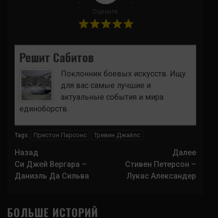
Оцените
Решит Сабитов
Поклонник боевых искусств. Ищу
для вас самые лучшие и
актуальные события и мира
единоборств.
Престон Парсонс
Тревин Джайлс
Tags:
Навигация
Назад
Далее
записи
Си Джей Вергара –
Стивен Петерсон –
Даниэль Да Сильва
Лукас Александер
БОЛЬШЕ ИСТОРИЙ