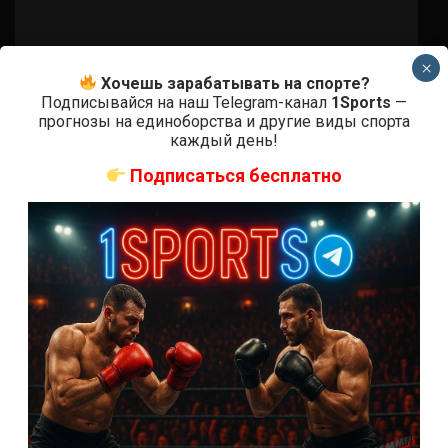
×
Хочешь зарабатывать на спорте?
Подписывайся на наш Telegram-канал
1Sports
—
ММА БОИ БЕЗ ПРАВИЛ
прогнозы на единоборства и другие виды спорта
Крис Дункан — Матеуш Ребецки
каждый день!
6 месяцев тому назад
Решит Сабитов
Подписаться бесплатно
Подписаться