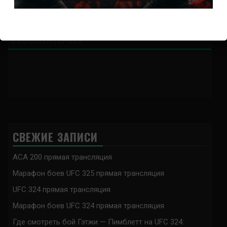
{}
[+]
0
КОММЕНТАРИЕВ
СВЕЖИЕ ЗАПИСИ
ACA 200 прямая трансляция
Марафон боев UFC 325 прямая трансляция
UFC 324 прямая трансляция
Марафон боев UFC 324 прямая трансляция
Где смотреть бой Гэтжи — Пимблетт на UFC 324: