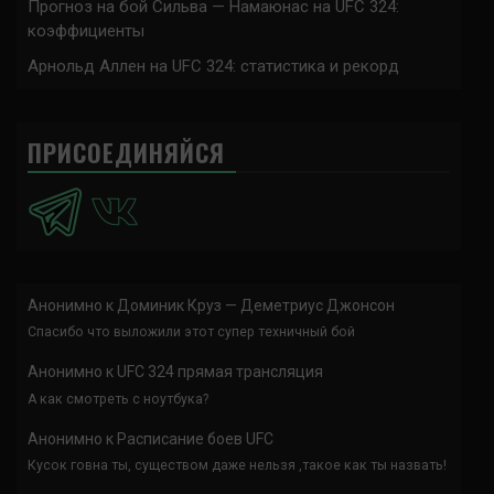
Прогноз на бой Сильва — Намаюнас на UFC 324:
коэффициенты
Арнольд Аллен на UFC 324: статистика и рекорд
ПРИСОЕДИНЯЙСЯ
Анонимно
к
Доминик Круз — Деметриус Джонсон
Спасибо что выложили этот супер техничный бой
Анонимно
к
UFC 324 прямая трансляция
А как смотреть с ноутбука?
Анонимно
к
Расписание боев UFC
Кусок говна ты, существом даже нельзя ,такое как ты назвать!