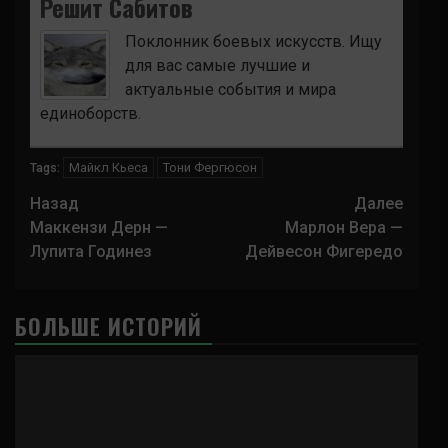
Решит Сабитов
Поклонник боевых искусств. Ищу
для вас самые лучшие и
актуальные события и мира
единоборств.
Майкл Кьеса
Тони Фергюсон
Tags:
Навигация
Назад
Далее
записи
Маккензи Дерн —
Марлон Вера —
Лупита Годинез
Дейвесон Фигередо
БОЛЬШЕ ИСТОРИЙ