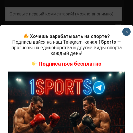
×
Хочешь зарабатывать на спорте?
Подписывайся на наш Telegram-канал
1Sports
—
прогнозы на единоборства и другие виды спорта
0
КОММЕНТАРИЕВ
каждый день!
Подписаться бесплатно
СВЕЖИЕ ЗАПИСИ
ACA 200 прямая трансляция
Марафон боев UFC 325 прямая трансляция