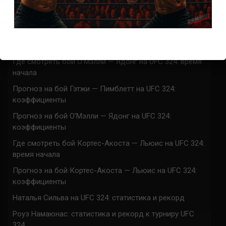
UFC 324 прямая трансляция
Марафон боев UFC 324 прямая трансляция
Где смотреть бой Гэтжи — Пимблетт на UFC 324:
время начала
Где смотреть бой О’Мэлли — Ядонг на UFC 324: время
начала
Прогноз на бой Гэтжи — Пимблетт на UFC 324:
коэффициенты
Прогноз на бой О’Мэлли — Ядонг на UFC 324:
коэффициенты
Где смотреть бой Кортес-Акоста — Льюис на UFC 324:
время начала
Прогноз на бой Кортес-Акоста — Льюис на UFC 324:
коэффициенты
Наталья Сильва на UFC 324: статистика и рекорд
Роуз Намаюнас: статистика и рекорд к турниру UFC
324