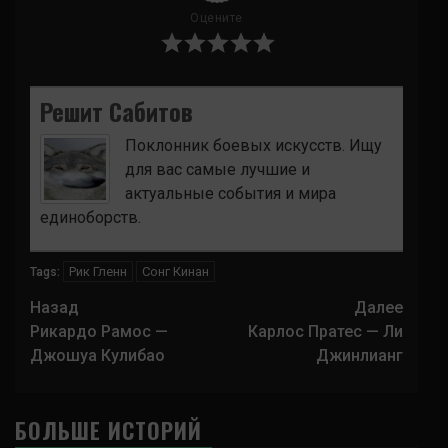
Оцените
Решит Сабитов
Поклонник боевых искусств. Ищу
для вас самые лучшие и
актуальные события и мира
единоборств.
Рик Гленн
Сонг Кинан
Tags:
Навигация
Назад
Далее
записи
Рикардо Рамос —
Карлос Пратес — Ли
Джошуа Кулибао
Джинлианг
БОЛЬШЕ ИСТОРИЙ