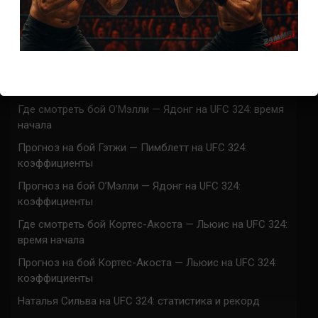
Марафон боев UFC 325 прямая трансляция
UFC 324 прямая трансляция
Марафон боев UFC 324 прямая трансляция
Где смотреть бой Гэтжи — Пимблетт на UFC 324:
время начала
Где смотреть бой О’Мэлли — Ядонг на UFC 324: время
начала
Прогноз на бой Гэтжи — Пимблетт на UFC 324:
коэффициенты
Прогноз на бой О’Мэлли — Ядонг на UFC 324:
коэффициенты
Где смотреть бой Кортес-Акоста — Льюис на UFC 324:
время начала
Прогноз на бой Кортес-Акоста — Льюис на UFC 324:
коэффициенты
Наталья Сильва на UFC 324: статистика и рекорд