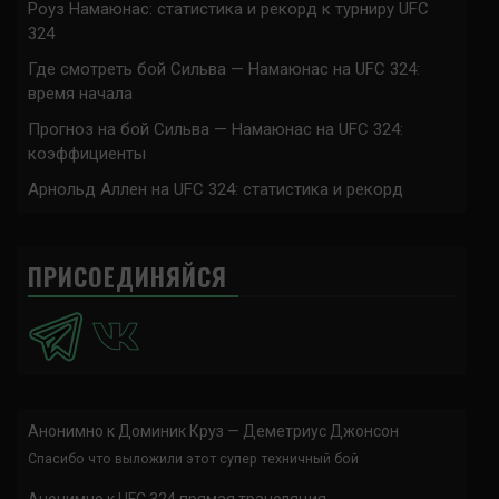
Роуз Намаюнас: статистика и рекорд к турниру UFC
324
Где смотреть бой Сильва — Намаюнас на UFC 324:
время начала
Прогноз на бой Сильва — Намаюнас на UFC 324:
коэффициенты
Арнольд Аллен на UFC 324: статистика и рекорд
ПРИСОЕДИНЯЙСЯ
Анонимно
к
Доминик Круз — Деметриус Джонсон
Спасибо что выложили этот супер техничный бой
Анонимно
к
UFC 324 прямая трансляция