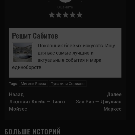
Оцените
Решит Сабитов
Поклонник боевых искусств. Ищу
для вас самые лучшие и
актуальные события и мира
единоборств.
Мигель Баеза
Пунахили Сориано
Tags:
Навигация
Назад
Далее
записи
Людовит Клейн — Тиаго
Зак Риз — Джулиан
Мойзес
Маркес
БОЛЬШЕ ИСТОРИЙ