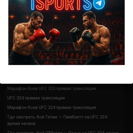
0
КОММЕНТАРИЕВ
СВЕЖИЕ ЗАПИСИ
ACA 200 прямая трансляция
Марафон боев UFC 325 прямая трансляция
UFC 324 прямая трансляция
Марафон боев UFC 324 прямая трансляция
Где смотреть бой Гэтжи — Пимблетт на UFC 324:
время начала