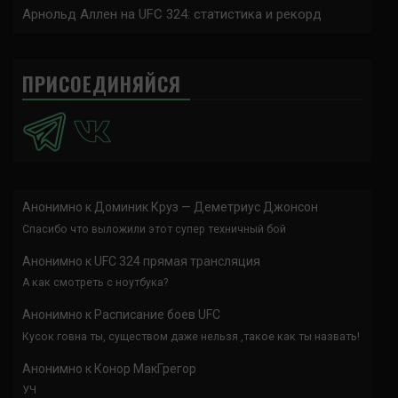
Арнольд Аллен на UFC 324: статистика и рекорд
ПРИСОЕДИНЯЙСЯ
Анонимно
к
Доминик Круз — Деметриус Джонсон
Спасибо что выложили этот супер техничный бой
Анонимно
к
UFC 324 прямая трансляция
А как смотреть с ноутбука?
Анонимно
к
Расписание боев UFC
Кусок говна ты, существом даже нельзя ,такое как ты назвать!
Анонимно
к
Конор МакГрегор
УЧ