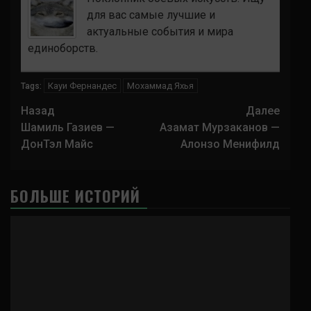
для вас самые лучшие и
актуальные события и мира
единоборств.
Кауи Фернандес
Мохаммад Яхья
Tags:
Навигация
Назад
Далее
записи
Шамиль Газиев —
Азамат Мурзаканов —
ДонТэл Майс
Алонзо Менифилд
БОЛЬШЕ ИСТОРИЙ