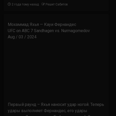
2 года тому назад
Решит Сабитов
Мохаммад Яхья — Кауи Фернандес
UFC on ABC 7 Sandhagen vs. Nurmagomedov
Aug / 03 / 2024
Первый раунд – Яхья наносит удар ногой. Теперь
удары выполняет Фернандес, его удары