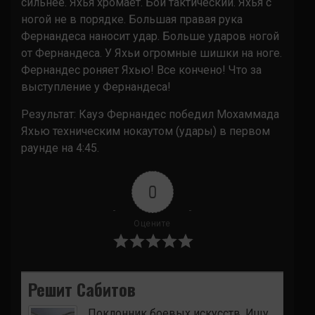
сильнее. Яхья хромает. Бой тактический. Яхья с
ногой не в порядке. Большая правая рука
Фернандеса наносит удар. Больше ударов ногой
от Фернандеса. У Яхьи огромные шишки на ноге.
Фернандес роняет Яхью! Все кончено! Что за
выступление у Фернандеса!
Результат: Кауэ Фернандес победил Мохаммада
Яхью техническим нокаутом (удары) в первом
раунде на 4:45.
0
Оцените
Решит Сабитов
Поклонник боевых искусств. Ищу