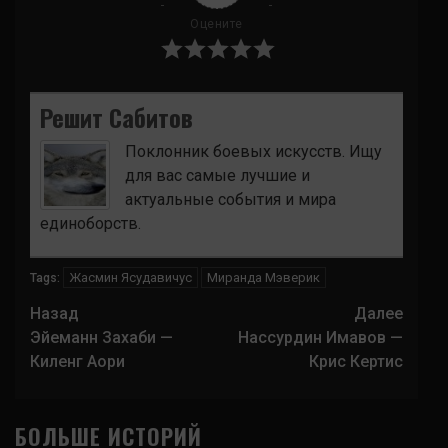
Оцените
Решит Сабитов
Поклонник боевых искусств. Ищу
для вас самые лучшие и
актуальные события и мира
единоборств.
Жасмин Ясудавичус
Миранда Мэверик
Tags:
Навигация
Назад
Далее
записи
Эйеманн Захаби —
Нассурдин Имавов —
Киленг Аори
Крис Кертис
БОЛЬШЕ ИСТОРИЙ