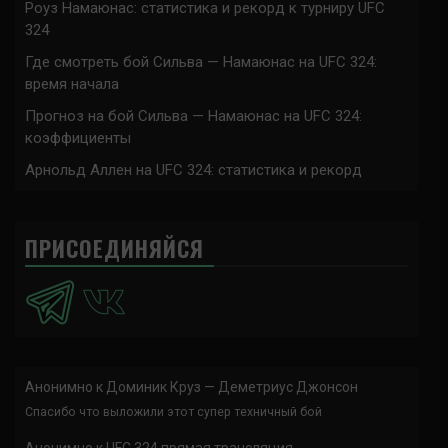
Роуз Намаюнас: статистика и рекорд к турниру UFC
324
Где смотреть бой Сильва — Намаюнас на UFC 324:
время начала
Прогноз на бой Сильва — Намаюнас на UFC 324:
коэффициенты
Арнольд Аллен на UFC 324: статистика и рекорд
ПРИСОЕДИНЯЙСЯ
Анонимно
к
Доминик Круз — Деметриус Джонсон
Спасибо что выложили этот супер техничный бой
Анонимно
к
UFC 324 прямая трансляция