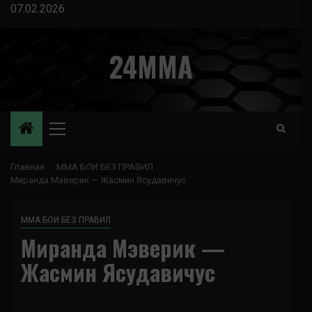
Перейти
07.02.2026
к
содержимому
24MMA
Основное
меню
Главная
ММА БОИ БЕЗ ПРАВИЛ
Миранда Мэверик — Жасмин Ясудавичус
ММА БОИ БЕЗ ПРАВИЛ
Миранда Мэверик —
Жасмин Ясудавичус