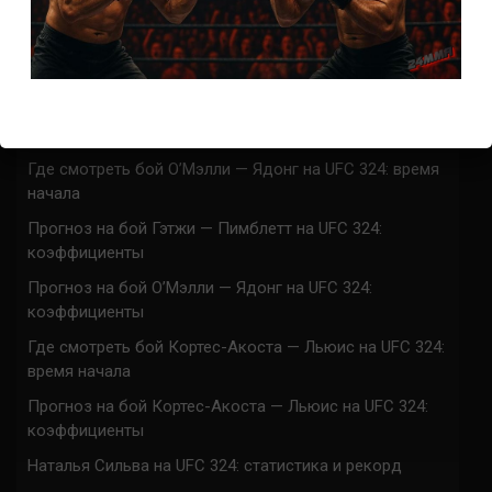
Марафон боев UFC 325 прямая трансляция
UFC 324 прямая трансляция
Марафон боев UFC 324 прямая трансляция
Где смотреть бой Гэтжи — Пимблетт на UFC 324:
время начала
Где смотреть бой О’Мэлли — Ядонг на UFC 324: время
начала
Прогноз на бой Гэтжи — Пимблетт на UFC 324:
коэффициенты
Прогноз на бой О’Мэлли — Ядонг на UFC 324:
коэффициенты
Где смотреть бой Кортес-Акоста — Льюис на UFC 324:
время начала
Прогноз на бой Кортес-Акоста — Льюис на UFC 324:
коэффициенты
Наталья Сильва на UFC 324: статистика и рекорд