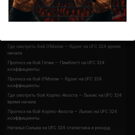
Марафон боев UFC 325 прямая трансляция
UFC 324 прямая трансляция
Марафон боев UFC 324 прямая трансляция
Где смотреть бой Гэтжи — Пимблетт на UFC 324:
время начала
Где смотреть бой О’Мэлли — Ядонг на UFC 324: время
начала
Прогноз на бой Гэтжи — Пимблетт на UFC 324:
коэффициенты
Прогноз на бой О’Мэлли — Ядонг на UFC 324:
коэффициенты
Где смотреть бой Кортес-Акоста — Льюис на UFC 324:
время начала
Прогноз на бой Кортес-Акоста — Льюис на UFC 324:
коэффициенты
Наталья Сильва на UFC 324: статистика и рекорд