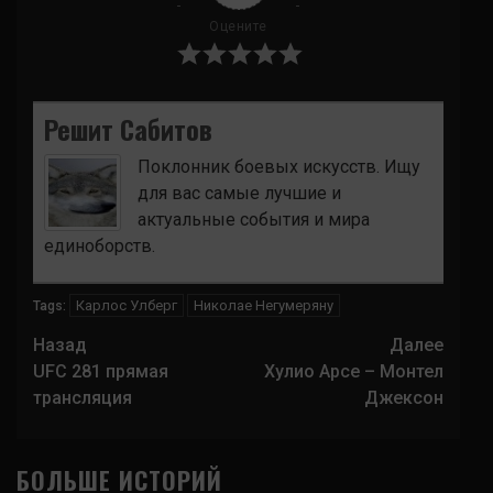
Оцените
Решит Сабитов
Поклонник боевых искусств. Ищу
для вас самые лучшие и
актуальные события и мира
единоборств.
Карлос Улберг
Николае Негумеряну
Tags:
Навигация
Назад
Далее
записи
UFC 281 прямая
Хулио Арсе – Монтел
трансляция
Джексон
БОЛЬШЕ ИСТОРИЙ