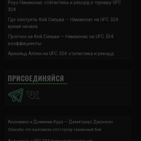
Роуз Намаюнас: статистика и рекорд к турниру UFC
324
Где смотреть бой Сильва — Намаюнас на UFC 324:
время начала
Прогноз на бой Сильва — Намаюнас на UFC 324:
коэффициенты
Арнольд Аллен на UFC 324: статистика и рекорд
ПРИСОЕДИНЯЙСЯ
Анонимно
к
Доминик Круз — Деметриус Джонсон
Спасибо что выложили этот супер техничный бой
Анонимно
к
UFC 324 прямая трансляция