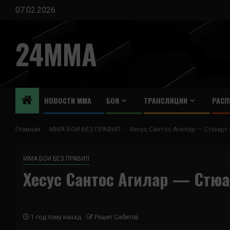
Перейти
07.02.2026
к
содержимому
24MMA
НОВОСТИ ММА
БОИ
ТРАНСЛЯЦИИ
РАСП
Главная
ММА БОИ БЕЗ ПРАВИЛ
Хесус Сантос Агилар — Стюарт
ММА БОИ БЕЗ ПРАВИЛ
Хесус Сантос Агилар — Стю
1 год тому назад
Решит Сабитов