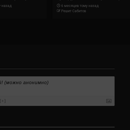
у назад
6 месяцев тому назад
Решит Сабитов
[+]