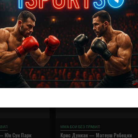
Далее
Вальтер Уокер — Джуниор Тафа
АВИЛ
ММА БОИ БЕЗ ПРАВИЛ
— Юн Сун Парк
Крис Дункан — Матеуш Ребецки