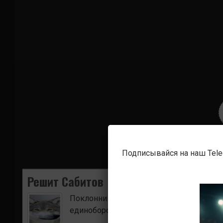
Подписывайся на наш Tel
Решит Сабитов
Поклонник боевых искусств. Ищу для в
единоборств.