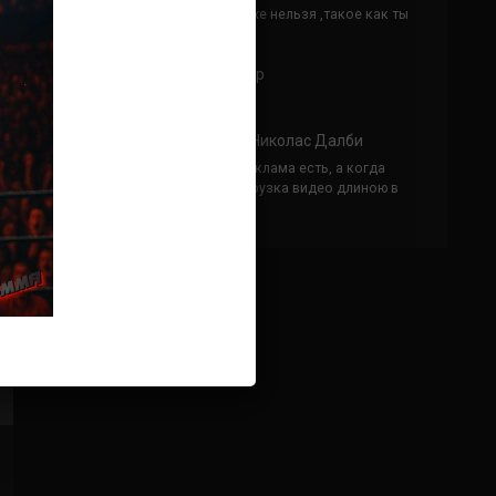
Кусок говна ты, существом даже нельзя ,такое как ты
назвать!
Анонимно
к
Конор МакГрегор
УЧ
Анонимно
к
Рэнди Браун — Николас Далби
не запускается ни один бой, реклама есть, а когда
заканчивается начинается загрузка видео длиною в
жизнь. Исправьте пожалуйста