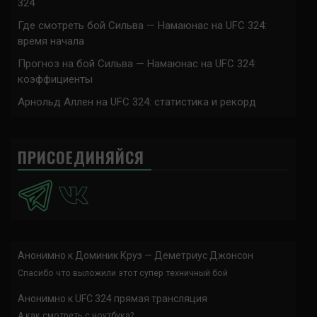
324
Где смотреть бой Сильва — Намаюнас на UFC 324:
время начала
Прогноз на бой Сильва — Намаюнас на UFC 324:
коэффициенты
Арнольд Аллен на UFC 324: статистика и рекорд
ПРИСОЕДИНЯЙСЯ
Анонимно
к
Доминик Круз — Деметриус Джонсон
Спасибо что выложили этот супер техничный бой
Анонимно
к
UFC 324 прямая трансляция
А как смотреть с ноутбука?