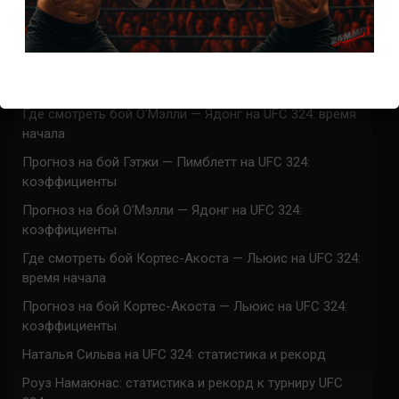
UFC 324 прямая трансляция
Марафон боев UFC 324 прямая трансляция
Где смотреть бой Гэтжи — Пимблетт на UFC 324:
время начала
Где смотреть бой О’Мэлли — Ядонг на UFC 324: время
начала
Прогноз на бой Гэтжи — Пимблетт на UFC 324:
коэффициенты
Прогноз на бой О’Мэлли — Ядонг на UFC 324:
коэффициенты
Где смотреть бой Кортес-Акоста — Льюис на UFC 324:
время начала
Прогноз на бой Кортес-Акоста — Льюис на UFC 324:
коэффициенты
Наталья Сильва на UFC 324: статистика и рекорд
Роуз Намаюнас: статистика и рекорд к турниру UFC