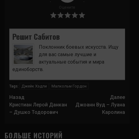
Оцените
Решит Сабитов
Поклонник боевых искусств. Ищу
для вас самые лучшие и
актуальные события и мира
единоборств.
Джейк Хэдли
Малкольм Гордон
Tags:
Навигация
Назад
Далее
записи
Кристиан Лерой Данкан
Джоанн Вуд – Луана
– Душко Тодорович
Каролина
БОЛЬШЕ ИСТОРИЙ