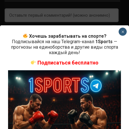
×
Хочешь зарабатывать на спорте?
Подписывайся на наш Telegram-канал
1Sports
—
прогнозы на единоборства и другие виды спорта
0
КОММЕНТАРИЕВ
каждый день!
Подписаться бесплатно
СВЕЖИЕ ЗАПИСИ
ACA 200 прямая трансляция
Марафон боев UFC 325 прямая трансляция