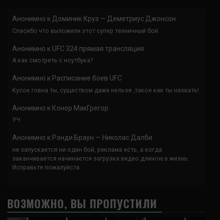
Анонимно
к
Доминик Круз — Деметриус Джонсон
Спасибо что выложили этот супер техничный бой
Анонимно
к
UFC 324 прямая трансляция
А как смотреть с ноутбука?
Анонимно
к
Расписание боев UFC
Кусок говна ты, существом даже нельзя ,такое как ты назвать!
Анонимно
к
Конор МакГрегор
УЧ
Анонимно
к
Рэнди Браун — Николас Далби
не запускается ни один бой, реклама есть, а когда
заканчивается начинается загрузка видео длиною в жизнь.
Исправьте пожалуйста
ВОЗМОЖНО, ВЫ ПРОПУСТИЛИ