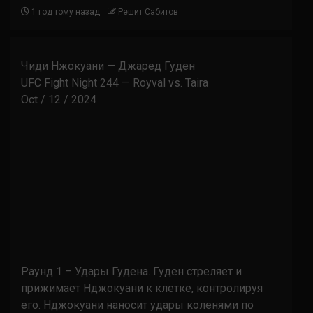
1 год тому назад
Решит Сабитов
Чиди Нжокуани — Джаред Гуден
UFC Fight Night 244 — Royval vs. Taira
Oct / 12 / 2024
Раунд 1 – Удары Гудена. Гуден стреляет и
прижимает Нджокуани к клетке, контролируя
его. Нджокуани наносит удары коленями по