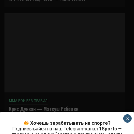
ММА БОИ БЕЗ ПРАВИЛ
Крис Дункан — Матеуш Ребецки
×
6 месяцев тому назад
Решит Сабитов
Хочешь зарабатывать на спорте?
Подписывайся на наш Telegram-канал
1Sports
—