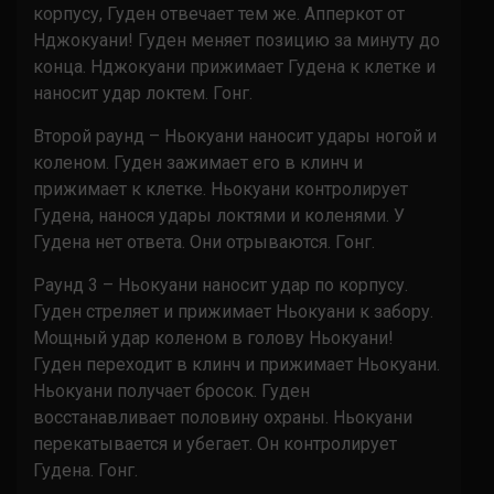
корпусу, Гуден отвечает тем же. Апперкот от
Нджокуани! Гуден меняет позицию за минуту до
конца. Нджокуани прижимает Гудена к клетке и
наносит удар локтем. Гонг.
Второй раунд – Ньокуани наносит удары ногой и
коленом. Гуден зажимает его в клинч и
прижимает к клетке. Ньокуани контролирует
Гудена, нанося удары локтями и коленями. У
Гудена нет ответа. Они отрываются. Гонг.
Раунд 3 – Ньокуани наносит удар по корпусу.
Гуден стреляет и прижимает Ньокуани к забору.
Мощный удар коленом в голову Ньокуани!
Гуден переходит в клинч и прижимает Ньокуани.
Ньокуани получает бросок. Гуден
восстанавливает половину охраны. Ньокуани
перекатывается и убегает. Он контролирует
Гудена. Гонг.